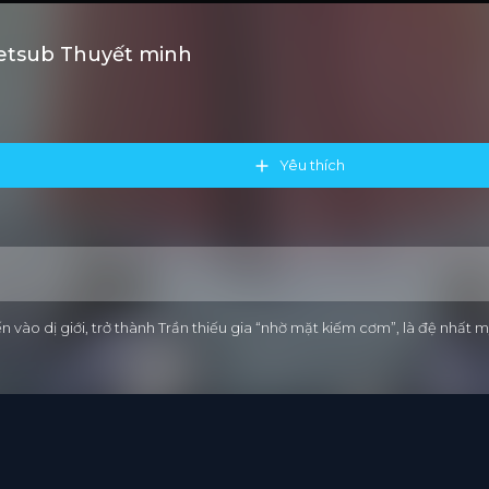
ietsub Thuyết minh
Yêu thích
ến vào dị giới, trở thành Trần thiếu gia “nhờ mặt kiếm cơm”, là đệ nhấ