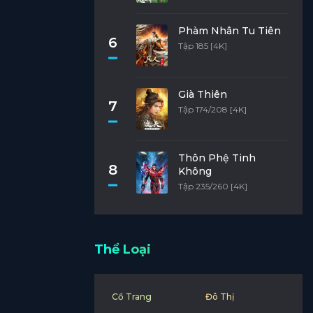
Phàm Nhân Tu Tiên
6
Tập 185 [4K]
Già Thiên
7
Tập 174/208 [4K]
Thôn Phệ Tinh
8
Không
Tập 235/260 [4K]
Thể Loại
Cổ Trang
Đô Thị