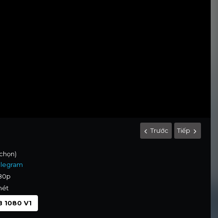
Trước
Tiếp
 chọn)
elegram
080p
nét
 1080 V1