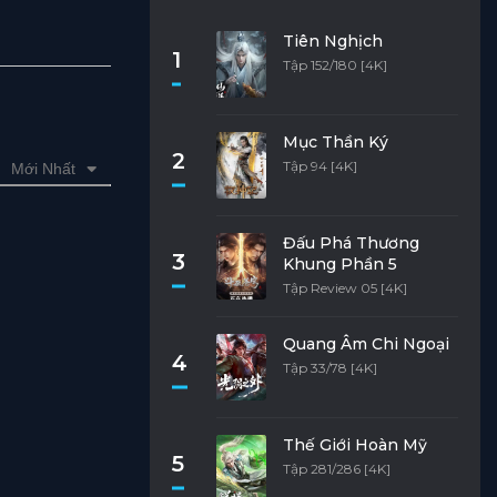
Tiên Nghịch
1
Tập 152/180 [4K]
Mục Thần Ký
2
Tập 94 [4K]
Mới Nhất
Đấu Phá Thương
3
Khung Phần 5
Tập Review 05 [4K]
Quang Âm Chi Ngoại
4
Tập 33/78 [4K]
Thế Giới Hoàn Mỹ
5
Tập 281/286 [4K]