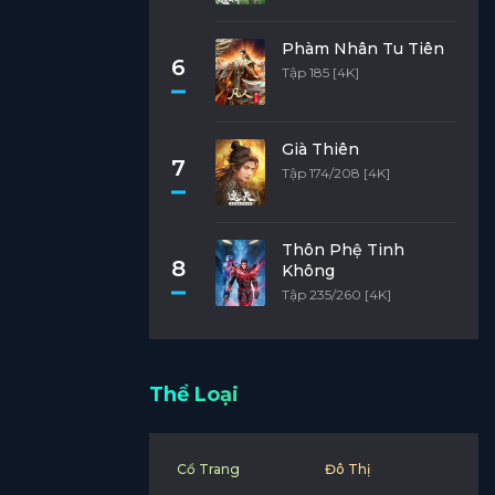
Phàm Nhân Tu Tiên
6
Tập 185 [4K]
Già Thiên
7
Tập 174/208 [4K]
Thôn Phệ Tinh
8
Không
Tập 235/260 [4K]
Thể Loại
Cổ Trang
Đô Thị