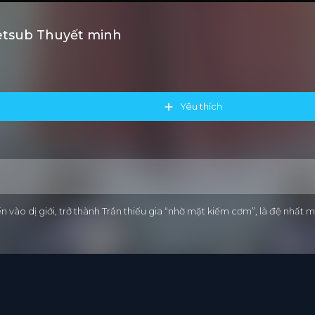
ietsub Thuyết minh
Yêu thích
ến vào dị giới, trở thành Trần thiếu gia “nhờ mặt kiếm cơm”, là đệ nhấ