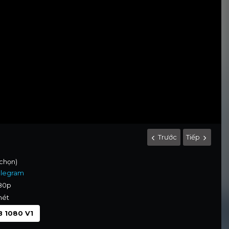
Trước
Tiếp
 chọn)
elegram
080p
nét
 1080 V1