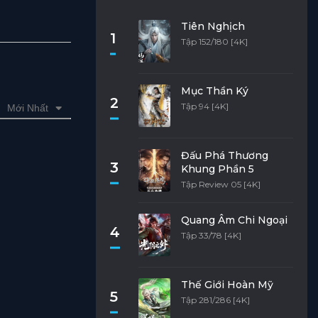
Tiên Nghịch
1
Tập 152/180 [4K]
Mục Thần Ký
2
Tập 94 [4K]
Mới Nhất
Đấu Phá Thương
3
Khung Phần 5
Tập Review 05 [4K]
Quang Âm Chi Ngoại
4
Tập 33/78 [4K]
Thế Giới Hoàn Mỹ
5
Tập 281/286 [4K]