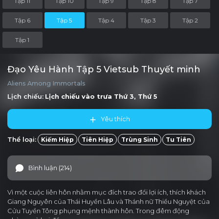
Tập 11
Tập 10
Tập 9
Tập 8
Tập 7
Tập 6
Tập 5
Tập 4
Tập 3
Tập 2
Tập 1
Đạo Yêu Hành Tập 5 Vietsub Thuyết minh
Aliens Among Immortals
Lịch chiếu:
Lịch chiếu vào trưa
Thứ 3, Thứ 5
Yêu thích
Thể loại:
Kiếm Hiệp
Tiên Hiệp
Trùng Sinh
Tu Tiên
Bình luận (214)
Vì một cuộc liên hôn nhằm mục đích trao đổi lợi ích, thích khách
Giang Nguyên của Thái Huyền Lâu và Thánh nữ Thiều Nguyệt của
Cửu Tuyền Tông phụng mệnh thành hôn. Trong đêm động