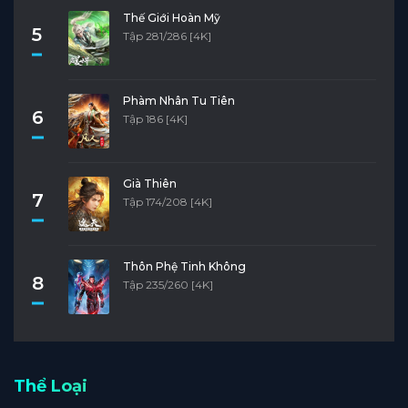
Thế Giới Hoàn Mỹ
5
Tập 281/286 [4K]
Phàm Nhân Tu Tiên
6
Tập 186 [4K]
Già Thiên
7
Tập 174/208 [4K]
Thôn Phệ Tinh Không
8
Tập 235/260 [4K]
Thể Loại