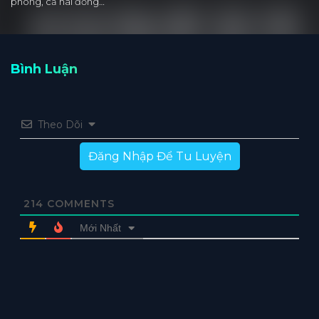
phòng, cả hai đồng…
Bình Luận
Theo Dõi
Đăng Nhập Để Tu Luyện
214
COMMENTS
Mới Nhất