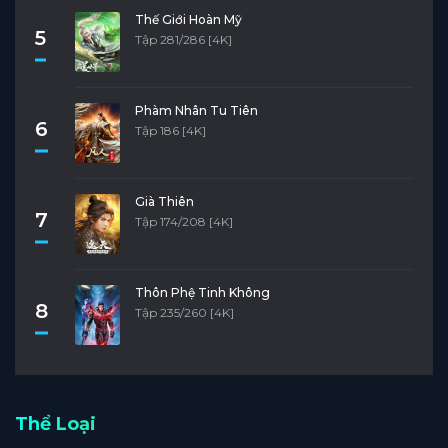
Thế Giới Hoàn Mỹ
5
Tập 281/286 [4K]
Phàm Nhân Tu Tiên
6
Tập 186 [4K]
Già Thiên
7
Tập 174/208 [4K]
Thôn Phệ Tinh Không
8
Tập 235/260 [4K]
Thể Loại