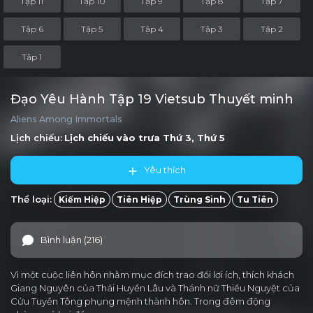
Tập 11
Tập 10
Tập 9
Tập 8
Tập 7
Tập 6
Tập 5
Tập 4
Tập 3
Tập 2
Tập 1
Đạo Yêu Hành Tập 19 Vietsub Thuyết minh
Aliens Among Immortals
Lịch chiếu:
Lịch chiếu vào trưa
Thứ 3, Thứ 5
Yêu thích
Thể loại:
Kiếm Hiệp
Tiên Hiệp
Trùng Sinh
Tu Tiên
Bình luận (216)
Vì một cuộc liên hôn nhằm mục đích trao đổi lợi ích, thích khách
Giang Nguyên của Thái Huyền Lâu và Thánh nữ Thiều Nguyệt của
Cửu Tuyền Tông phụng mệnh thành hôn. Trong đêm động