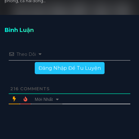
phòng, cả hai đồng…
Bình Luận
Theo Dõi
Đăng Nhập Để Tu Luyện
216
COMMENTS
Mới Nhất