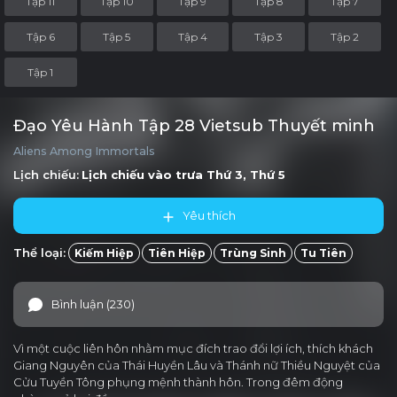
Tập 11
Tập 10
Tập 9
Tập 8
Tập 7
Tập 6
Tập 5
Tập 4
Tập 3
Tập 2
Tập 1
Đạo Yêu Hành Tập 28 Vietsub Thuyết minh
Aliens Among Immortals
Lịch chiếu:
Lịch chiếu vào trưa
Thứ 3, Thứ 5
Yêu thích
Thể loại:
Kiếm Hiệp
Tiên Hiệp
Trùng Sinh
Tu Tiên
Bình luận (230)
Vì một cuộc liên hôn nhằm mục đích trao đổi lợi ích, thích khách
Giang Nguyên của Thái Huyền Lâu và Thánh nữ Thiều Nguyệt của
Cửu Tuyền Tông phụng mệnh thành hôn. Trong đêm động