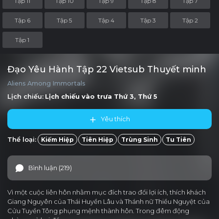
Tập 11
Tập 10
Tập 9
Tập 8
Tập 7
Tập 6
Tập 5
Tập 4
Tập 3
Tập 2
Tập 1
Đạo Yêu Hành Tập 22 Vietsub Thuyết minh
Aliens Among Immortals
Lịch chiếu:
Lịch chiếu vào trưa
Thứ 3, Thứ 5
Yêu thích
Thể loại:
Kiếm Hiệp
Tiên Hiệp
Trùng Sinh
Tu Tiên
Bình luận (219)
Vì một cuộc liên hôn nhằm mục đích trao đổi lợi ích, thích khách
Giang Nguyên của Thái Huyền Lâu và Thánh nữ Thiều Nguyệt của
Cửu Tuyền Tông phụng mệnh thành hôn. Trong đêm động