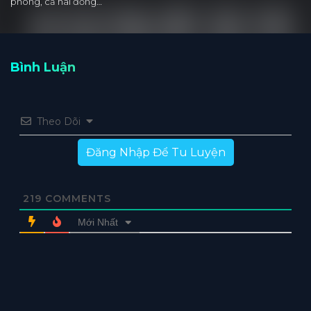
phòng, cả hai đồng…
Bình Luận
Theo Dõi
Đăng Nhập Để Tu Luyện
219
COMMENTS
Mới Nhất