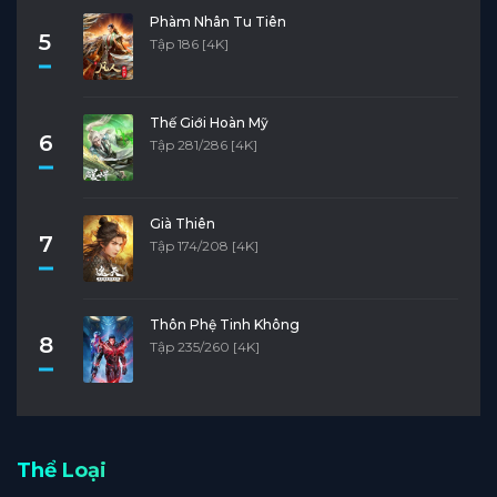
Phàm Nhân Tu Tiên
5
Tập 186 [4K]
Thế Giới Hoàn Mỹ
6
Tập 281/286 [4K]
Già Thiên
7
Tập 174/208 [4K]
Thôn Phệ Tinh Không
8
Tập 235/260 [4K]
Thể Loại