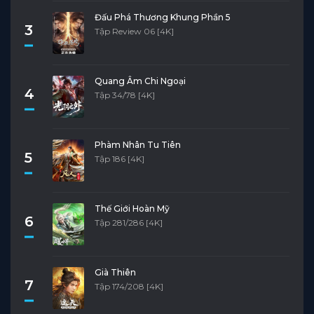
Đấu Phá Thương Khung Phần 5
3
Tập Review 06 [4K]
Quang Âm Chi Ngoại
4
Tập 34/78 [4K]
Phàm Nhân Tu Tiên
5
Tập 186 [4K]
Thế Giới Hoàn Mỹ
6
Tập 281/286 [4K]
Già Thiên
7
Tập 174/208 [4K]