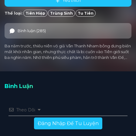
Yêu thích
Thể loại:
Tiên Hiệp
Trùng Sinh
Tu Tiên
Bình luận (285)
Ba năm trước, thiếu niên võ giả Vân Thanh Nham bỗng dưng biến
mất khỏi nhân gian, nhưng thực chất là bị cuốn vào Tiên giới suốt
ba nghìn năm. Nhờ thiên phú siêu phàm, hắn trở thành Vân Đế,…
Bình Luận
Theo Dõi
Đăng Nhập Để Tu Luyện