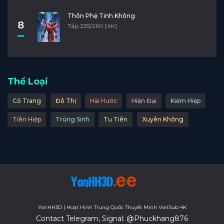
Thôn Phệ Tinh Không
8
Tập 235/260 [4K]
Thể Loại
Cổ Trang
Đô Thị
Hài Hước
Hiện Đại
Kiếm Hiệp
Tiên Hiệp
Trùng Sinh
Tu Tiên
Xuyên Không
YanHH3D | Hoạt Hình Trung Quốc Thuyết Minh VietSub 4K
Contact Telegram, Signal: @Phuckhang876