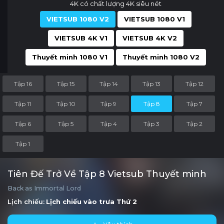
4K có chất lượng 4K siêu nét
VIETSUB 1080 V2
VIETSUB 1080 V1
VIETSUB 4K V1
VIETSUB 4K V2
Thuyết minh 1080 V1
Thuyết minh 1080 V2
Tập 16
Tập 15
Tập 14
Tập 13
Tập 12
Tập 11
Tập 10
Tập 9
Tập 8
Tập 7
Tập 6
Tập 5
Tập 4
Tập 3
Tập 2
Tập 1
Tiên Đế Trở Về Tập 8 Vietsub Thuyết minh
Back as Immortal Lord
Lịch chiếu:
Lịch chiếu vào trưa
Thứ 2