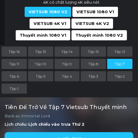
4K có chất lượng 4K siêu nét
VIETSUB 1080 V2
VIETSUB 1080 V1
VIETSUB 4K V1
VIETSUB 4K V2
Thuyết minh 1080 V1
Thuyết minh 1080 V2
Tập 16
Tập 15
Tập 14
Tập 13
Tập 12
Tập 11
Tập 10
Tập 9
Tập 8
Tập 7
Tập 6
Tập 5
Tập 4
Tập 3
Tập 2
Tập 1
Tiên Đế Trở Về Tập 7 Vietsub Thuyết minh
Back as Immortal Lord
Lịch chiếu:
Lịch chiếu vào trưa
Thứ 2