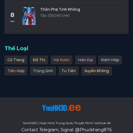
Thôn Phệ Tinh Không
8
Tập 235/260 [4K]
Thể Loại
Cổ Trang
Đô Thị
Hài Hước
Hiện Đại
Kiếm Hiệp
Tiên Hiệp
Trùng Sinh
Tu Tiên
Xuyên Không
YanHH3D | Hoạt Hình Trung Quốc Thuyết Minh VietSub 4K
Contact Telegram, Signal: @Phuckhang876