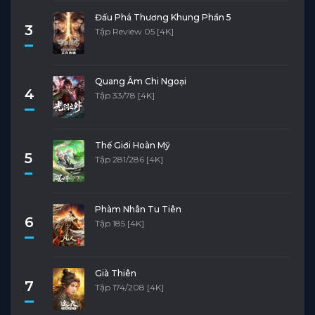
Đấu Phá Thương Khung Phần 5
3
Tập Review 05 [4K]
Quang Âm Chi Ngoại
4
Tập 33/78 [4K]
Thế Giới Hoàn Mỹ
5
Tập 281/286 [4K]
Phàm Nhân Tu Tiên
6
Tập 185 [4K]
Già Thiên
7
Tập 174/208 [4K]