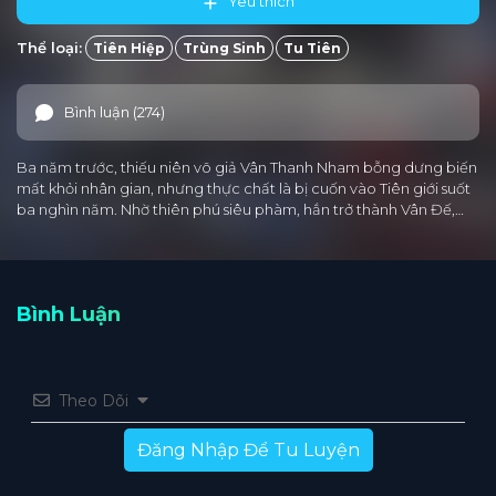
Yêu thích
Thể loại:
Tiên Hiệp
Trùng Sinh
Tu Tiên
Bình luận (274)
Ba năm trước, thiếu niên võ giả Vân Thanh Nham bỗng dưng biến
mất khỏi nhân gian, nhưng thực chất là bị cuốn vào Tiên giới suốt
ba nghìn năm. Nhờ thiên phú siêu phàm, hắn trở thành Vân Đế,…
Bình Luận
Theo Dõi
Đăng Nhập Để Tu Luyện