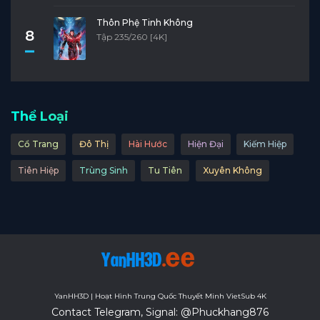
Thôn Phệ Tinh Không
8
Tập 235/260 [4K]
Thể Loại
Cổ Trang
Đô Thị
Hài Hước
Hiện Đại
Kiếm Hiệp
Tiên Hiệp
Trùng Sinh
Tu Tiên
Xuyên Không
YanHH3D | Hoạt Hình Trung Quốc Thuyết Minh VietSub 4K
Contact Telegram, Signal: @Phuckhang876