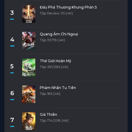
Đấu Phá Thương Khung Phần 5
3
Tập Review 05 [4K]
Quang Âm Chi Ngoại
4
Tập 33/78 [4K]
Thế Giới Hoàn Mỹ
5
Tập 281/286 [4K]
Phàm Nhân Tu Tiên
6
Tập 185 [4K]
Già Thiên
7
Tập 174/208 [4K]