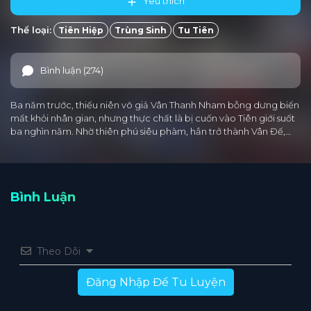
Yêu thích
Thể loại:
Tiên Hiệp
Trùng Sinh
Tu Tiên
Bình luận (274)
Ba năm trước, thiếu niên võ giả Vân Thanh Nham bỗng dưng biến
mất khỏi nhân gian, nhưng thực chất là bị cuốn vào Tiên giới suốt
ba nghìn năm. Nhờ thiên phú siêu phàm, hắn trở thành Vân Đế,…
Bình Luận
Theo Dõi
Đăng Nhập Để Tu Luyện