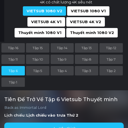
4K có chất lượng 4K siêu nét
VIETSUB 1080 V2
VIETSUB 1080 V1
VIETSUB 4K V1
VIETSUB 4K V2
Thuyết minh 1080 V1
Thuyết minh 1080 V2
Tập 16
Tập 15
Tập 14
Tập 13
Tập 12
Tập 11
Tập 10
Tập 9
Tập 8
Tập 7
Tập 6
Tập 5
Tập 4
Tập 3
Tập 2
Tập 1
Tiên Đế Trở Về Tập 6 Vietsub Thuyết minh
Back as Immortal Lord
Lịch chiếu:
Lịch chiếu vào trưa
Thứ 2