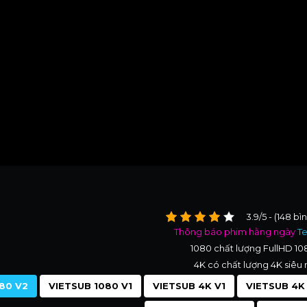
3.9/5 - (148 bì
Thông báo phim hằng ngày
T
1080 chất lượng FullHD 1
4K có chất lượng 4K siêu 
80 V2
VIETSUB 1080 V1
VIETSUB 4K V1
VIETSUB 4K