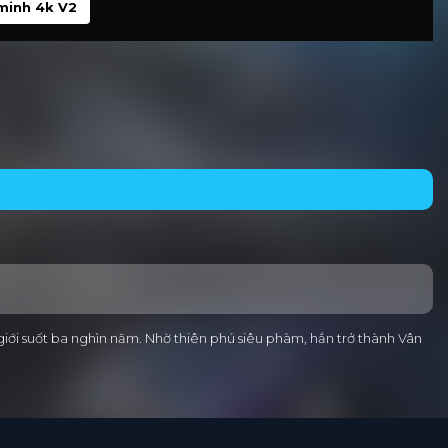
minh 4k V2
iới suốt ba nghìn năm. Nhờ thiên phú siêu phàm, hắn trở thành Vân