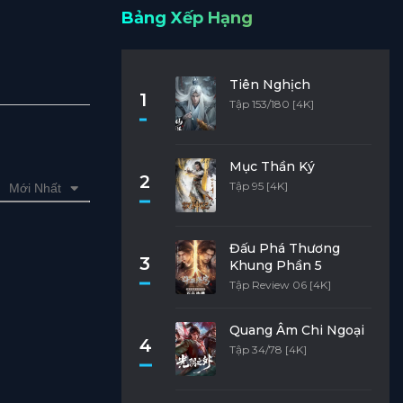
Bảng Xếp Hạng
Tiên Nghịch
1
Tập 153/180 [4K]
Mục Thần Ký
2
Tập 95 [4K]
Mới Nhất
Đấu Phá Thương
3
Khung Phần 5
Tập Review 06 [4K]
Quang Âm Chi Ngoại
4
Tập 34/78 [4K]