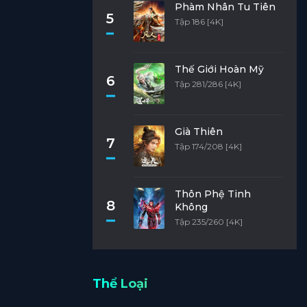
Phàm Nhân Tu Tiên
5
Tập 186 [4K]
Thế Giới Hoàn Mỹ
6
Tập 281/286 [4K]
Già Thiên
7
Tập 174/208 [4K]
Thôn Phệ Tinh
8
Không
Tập 235/260 [4K]
Thể Loại