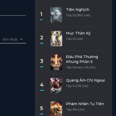
Tiên Nghịch
1
Tập 152/180 [4K]
Mục Thần Ký
2
Tập 95 [4K]
Mới Nhất
Đấu Phá Thương
3
Khung Phần 5
Tập Review 06 [4K]
Quang Âm Chi Ngoại
4
Tập 34/78 [4K]
Phàm Nhân Tu Tiên
5
Tập 186 [4K]