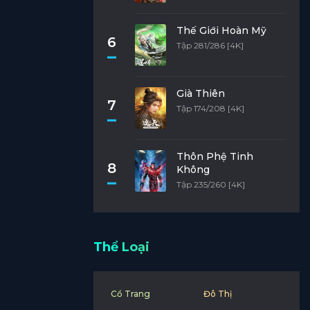
Thế Giới Hoàn Mỹ
6
Tập 281/286 [4K]
Già Thiên
7
Tập 174/208 [4K]
Thôn Phệ Tinh
8
Không
Tập 235/260 [4K]
Thể Loại
Cổ Trang
Đô Thị