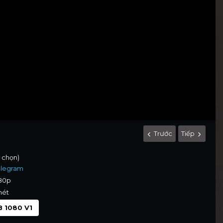
Trước
Tiếp
h chọn)
elegram
080p
nét
 1080 V1