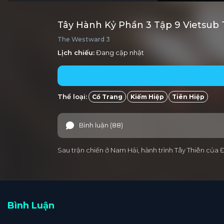
Tây Hành Kỷ Phần 3 Tập 9 Vietsub
The Westward 3
Lịch chiếu:
Đang cập nhật
Thể loại:
Cổ Trang
Kiếm Hiệp
Tiên Hiệp
Bình luận (88)
Sau trận chiến ở Nam Hải, hành trình Tây Thiên của
Bình Luận