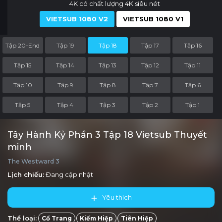
4K có chất lượng 4K siêu nét
VIETSUB 1080 V2
VIETSUB 1080 V1
Tập 20-End
Tập 19
Tập 18
Tập 17
Tập 16
Tập 15
Tập 14
Tập 13
Tập 12
Tập 11
Tập 10
Tập 9
Tập 8
Tập 7
Tập 6
Tập 5
Tập 4
Tập 3
Tập 2
Tập 1
Tây Hành Kỷ Phần 3 Tập 18 Vietsub Thuyết
minh
The Westward 3
Lịch chiếu:
Đang cập nhật
Yêu thích
Thể loại:
Cổ Trang
Kiếm Hiệp
Tiên Hiệp