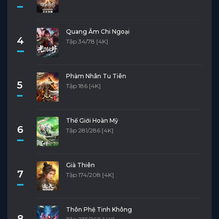
Quang Âm Chi Ngoại
4
Tập 34/78 [4K]
Phàm Nhân Tu Tiên
5
Tập 186 [4K]
Thế Giới Hoàn Mỹ
6
Tập 281/286 [4K]
Già Thiên
7
Tập 174/208 [4K]
Thôn Phệ Tinh Không
8