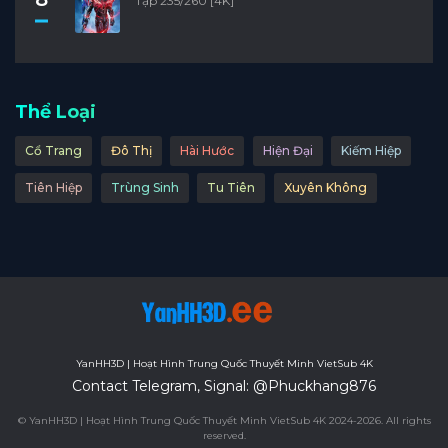
Tập 235/260 [4K]
Thể Loại
Cổ Trang
Đô Thị
Hài Hước
Hiện Đại
Kiếm Hiệp
Tiên Hiệp
Trùng Sinh
Tu Tiên
Xuyên Không
YanHH3D | Hoạt Hình Trung Quốc Thuyết Minh VietSub 4K
Contact Telegram, Signal: @Phuckhang876
© YanHH3D | Hoạt Hình Trung Quốc Thuyết Minh VietSub 4K 2024-2026. All rights
reserved.