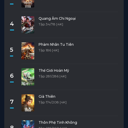
Quang Âm Chi Ngoại
4
Tập 34/78 [4K]
Phàm Nhân Tu Tiên
5
Tập 186 [4K]
Thế Giới Hoàn Mỹ
6
Tập 281/286 [4K]
Già Thiên
7
Tập 174/208 [4K]
Thôn Phệ Tinh Không
8