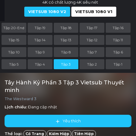
4K có chất lượng 4K siêu nét
VIETSUB 1080 V2
VIETSUB 1080 V1
Tập 20-End
Tập 19
Tập 18
Tập 17
Tập 16
Tập 15
Tập 14
Tập 13
Tập 12
Tập 11
Tập 10
Tập 9
Tập 8
Tập 7
Tập 6
Tập 5
Tập 4
Tập 3
Tập 2
Tập 1
Tây Hành Kỷ Phần 3 Tập 3 Vietsub Thuyết
minh
The Westward 3
Lịch chiếu:
Đang cập nhật
Yêu thích
Thể loại:
Cổ Trang
Kiếm Hiệp
Tiên Hiệp