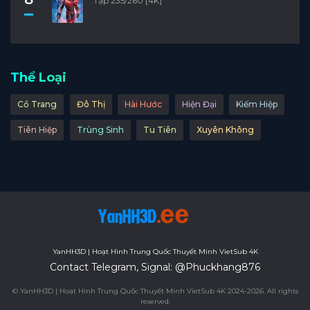
Tập 235/260 [4K]
Thể Loại
Cổ Trang
Đô Thị
Hài Hước
Hiện Đại
Kiếm Hiệp
Tiên Hiệp
Trùng Sinh
Tu Tiên
Xuyên Không
YanHH3D | Hoạt Hình Trung Quốc Thuyết Minh VietSub 4K
Contact Telegram, Signal: @Phuckhang876
© YanHH3D | Hoạt Hình Trung Quốc Thuyết Minh VietSub 4K 2024-2026. All rights
reserved.