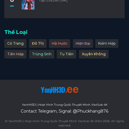
Tập 235/260 [4K]
Thể Loại
Cổ Trang
Đô Thị
Hài Hước
Hiện Đại
Kiếm Hiệp
Tiên Hiệp
Trùng Sinh
Tu Tiên
Xuyên Không
YanHH3D | Hoạt Hình Trung Quốc Thuyết Minh VietSub 4K
Contact Telegram, Signal: @Phuckhang876
© YanHH3D | Hoạt Hình Trung Quốc Thuyết Minh VietSub 4K 2024-2026. All rights
reserved.