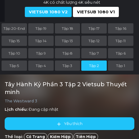
4K có chất lượng 4K siêu nét
VIETSUB 1080 V2
VIETSUB 1080 V1
Tập 20-End
Tập 19
Tập 18
Tập 17
Tập 16
Tập 15
Tập 14
Tập 13
Tập 12
Tập 11
Tập 10
Tập 9
Tập 8
Tập 7
Tập 6
Tập 5
Tập 4
Tập 3
Tập 2
Tập 1
Tây Hành Kỷ Phần 3 Tập 2 Vietsub Thuyết
minh
The Westward 3
Lịch chiếu:
Đang cập nhật
Yêu thích
Thể loại:
Cổ Trang
Kiếm Hiệp
Tiên Hiệp