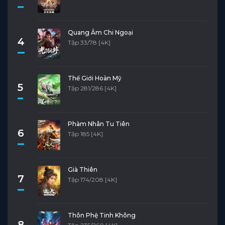
Quang Âm Chi Ngoại
4
Tập 33/78 [4K]
Thế Giới Hoàn Mỹ
5
Tập 281/286 [4K]
Phàm Nhân Tu Tiên
6
Tập 185 [4K]
Già Thiên
7
Tập 174/208 [4K]
Thôn Phệ Tinh Không
8