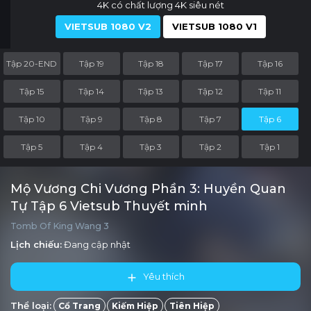
4K có chất lượng 4K siêu nét
VIETSUB 1080 V2
VIETSUB 1080 V1
Tập 20-END
Tập 19
Tập 18
Tập 17
Tập 16
Tập 15
Tập 14
Tập 13
Tập 12
Tập 11
Tập 10
Tập 9
Tập 8
Tập 7
Tập 6
Tập 5
Tập 4
Tập 3
Tập 2
Tập 1
Mộ Vương Chi Vương Phần 3: Huyền Quan
Tự Tập 6 Vietsub Thuyết minh
Tomb Of King Wang 3
Lịch chiếu:
Đang cập nhật
Yêu thích
Thể loại:
Cổ Trang
Kiếm Hiệp
Tiên Hiệp