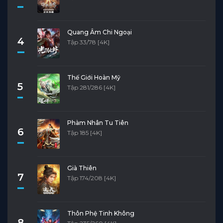
Quang Âm Chi Ngoại
4
Tập 33/78 [4K]
Thế Giới Hoàn Mỹ
5
Tập 281/286 [4K]
Phàm Nhân Tu Tiên
6
Tập 185 [4K]
Già Thiên
7
Tập 174/208 [4K]
Thôn Phệ Tinh Không
8