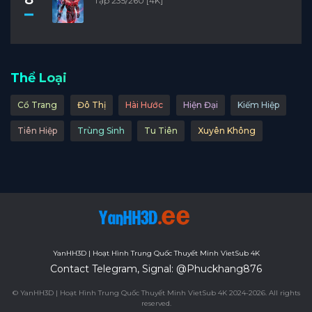
Tập 235/260 [4K]
Thể Loại
Cổ Trang
Đô Thị
Hài Hước
Hiện Đại
Kiếm Hiệp
Tiên Hiệp
Trùng Sinh
Tu Tiên
Xuyên Không
YanHH3D | Hoạt Hình Trung Quốc Thuyết Minh VietSub 4K
Contact Telegram, Signal: @Phuckhang876
© YanHH3D | Hoạt Hình Trung Quốc Thuyết Minh VietSub 4K 2024-2026. All rights
reserved.