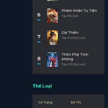
Phàm Nhân Tu Tiên
6
Tập 185 [4K]
Già Thiên
7
Tập 174/208 [4K]
Thôn Phệ Tinh
8
Không
Tập 235/260 [4K]
Thể Loại
Cổ Trang
Đô Thị