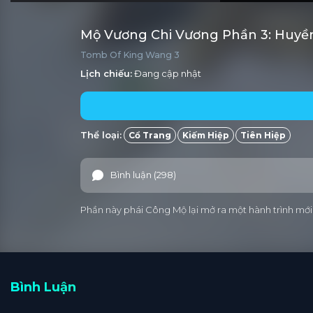
Mộ Vương Chi Vương Phần 3: Huyền
Tomb Of King Wang 3
Lịch chiếu:
Đang cập nhật
Thể loại:
Cổ Trang
Kiếm Hiệp
Tiên Hiệp
Bình luận (298)
Phần này phái Công Mộ lại mở ra một hành trình mới
Bình Luận