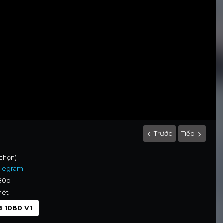
Trước
Tiếp
 chọn)
elegram
080p
nét
 1080 V1