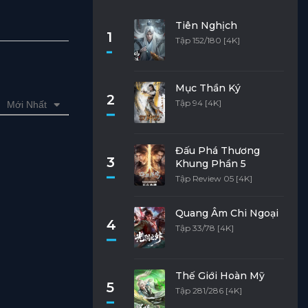
Tiên Nghịch
1
Tập 152/180 [4K]
Mục Thần Ký
2
Tập 94 [4K]
Mới Nhất
Đấu Phá Thương
3
Khung Phần 5
Tập Review 05 [4K]
Quang Âm Chi Ngoại
4
Tập 33/78 [4K]
Thế Giới Hoàn Mỹ
5
Tập 281/286 [4K]