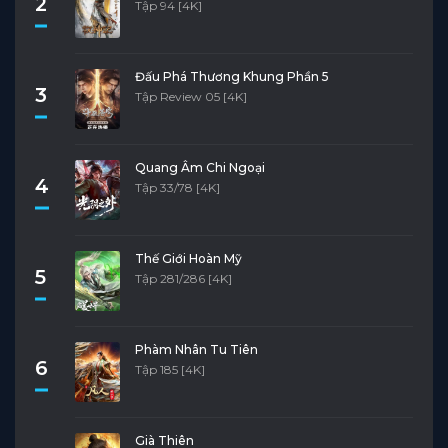
2
Tập 94 [4K]
Đấu Phá Thương Khung Phần 5
3
Tập Review 05 [4K]
Quang Âm Chi Ngoại
4
Tập 33/78 [4K]
Thế Giới Hoàn Mỹ
5
Tập 281/286 [4K]
Phàm Nhân Tu Tiên
6
Tập 185 [4K]
Già Thiên