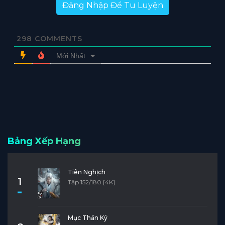
Đăng Nhập Để Tu Luyện
298
COMMENTS
Mới Nhất
Bảng Xếp Hạng
Tiên Nghịch
1
Tập 152/180 [4K]
Mục Thần Ký