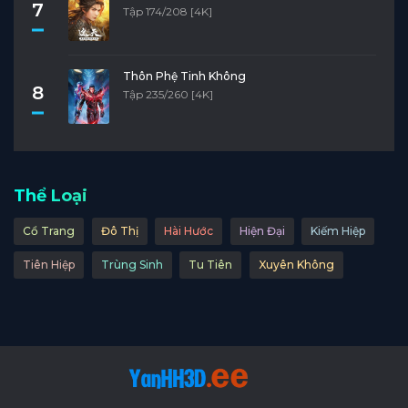
7
Tập 174/208 [4K]
Thôn Phệ Tinh Không
8
Tập 235/260 [4K]
Thể Loại
Cổ Trang
Đô Thị
Hài Hước
Hiện Đại
Kiếm Hiệp
Tiên Hiệp
Trùng Sinh
Tu Tiên
Xuyên Không