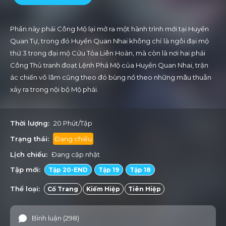
Phần này phái Công Mộ lại mở ra một hành trình mới tại Huyền
Quan Tự, trong đó Huyền Quan Nhai không chỉ là ngôi đại mộ
thứ 3 trong đại mộ Cửu Tỏa Liên Hoàn, mà còn là nơi hai phái
Công Thủ tranh đoạt Lệnh Phá Mộ của Huyền Quan Nhai, trận
ác chiến võ lâm cũng theo đó bùng nổ theo những mâu thuẫn
xảy ra trong nội bộ Mộ phái.
Thời lượng:
20 Phút/Tập
Trạng thái:
Đang chiếu
Lịch chiếu:
Đang cập nhật
Tập mới:
Tập 20-END
Tập 19
Tập 18
Thể loại:
Cổ Trang
Kiếm Hiệp
Tiên Hiệp
Bình luận (298)