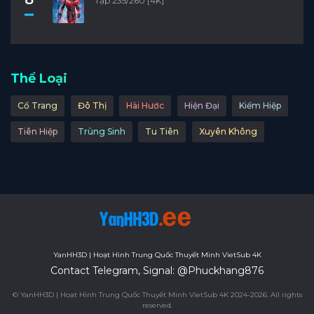
Tập 235/260 [4K]
Thể Loại
Cổ Trang
Đô Thị
Hài Hước
Hiện Đại
Kiếm Hiệp
Tiên Hiệp
Trùng Sinh
Tu Tiên
Xuyên Không
YanHH3D | Hoạt Hình Trung Quốc Thuyết Minh VietSub 4K
Contact Telegram, Signal: @Phuckhang876
© YanHH3D | Hoạt Hình Trung Quốc Thuyết Minh VietSub 4K 2024-2026. All rights
reserved.