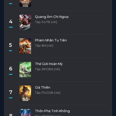
Quang Âm Chi Ngoại
4
Tập 34/78 [4K]
Phàm Nhân Tu Tiên
5
Tập 186 [4K]
Thế Giới Hoàn Mỹ
6
Tập 281/286 [4K]
Già Thiên
7
Tập 174/208 [4K]
Thôn Phệ Tinh Không
8