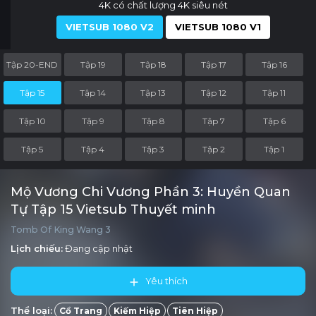
4K có chất lượng 4K siêu nét
VIETSUB 1080 V2
VIETSUB 1080 V1
Tập 20-END
Tập 19
Tập 18
Tập 17
Tập 16
Tập 15
Tập 14
Tập 13
Tập 12
Tập 11
Tập 10
Tập 9
Tập 8
Tập 7
Tập 6
Tập 5
Tập 4
Tập 3
Tập 2
Tập 1
Mộ Vương Chi Vương Phần 3: Huyền Quan
Tự Tập 15 Vietsub Thuyết minh
Tomb Of King Wang 3
Lịch chiếu:
Đang cập nhật
Yêu thích
Thể loại:
Cổ Trang
Kiếm Hiệp
Tiên Hiệp