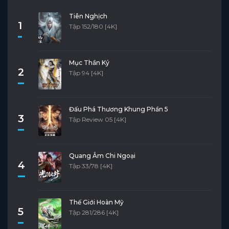
Tiên Nghịch
1
Tập 152/180 [4K]
Mục Thần Ký
2
Tập 94 [4K]
Đấu Phá Thương Khung Phần 5
3
Tập Review 05 [4K]
Quang Âm Chi Ngoại
4
Tập 33/78 [4K]
Thế Giới Hoàn Mỹ
5
Tập 281/286 [4K]