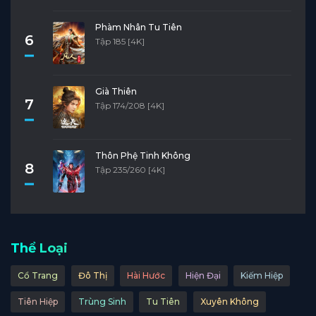
Phàm Nhân Tu Tiên
6
Tập 185 [4K]
Già Thiên
7
Tập 174/208 [4K]
Thôn Phệ Tinh Không
8
Tập 235/260 [4K]
Thể Loại
Cổ Trang
Đô Thị
Hài Hước
Hiện Đại
Kiếm Hiệp
Tiên Hiệp
Trùng Sinh
Tu Tiên
Xuyên Không