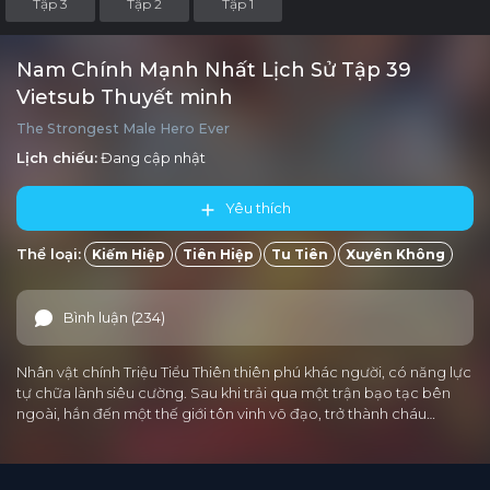
Tập 3
Tập 2
Tập 1
Nam Chính Mạnh Nhất Lịch Sử Tập 39
Vietsub Thuyết minh
The Strongest Male Hero Ever
Lịch chiếu:
Đang cập nhật
Yêu thích
Thể loại:
Kiếm Hiệp
Tiên Hiệp
Tu Tiên
Xuyên Không
Bình luận (234)
Nhân vật chính Triệu Tiểu Thiên thiên phú khác người, có năng lực
tự chữa lành siêu cường. Sau khi trải qua một trận bạo tạc bên
ngoài, hắn đến một thế giới tôn vinh võ đạo, trở thành cháu…