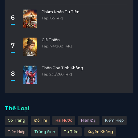
Phàm Nhân Tu Tiên
6
Tập 185 [4K]
Già Thiên
7
Tập 174/208 [4K]
Thôn Phệ Tinh Không
8
Tập 235/260 [4K]
Thể Loại
Cổ Trang
Đô Thị
Hài Hước
Hiện Đại
Kiếm Hiệp
Tiên Hiệp
Trùng Sinh
Tu Tiên
Xuyên Không