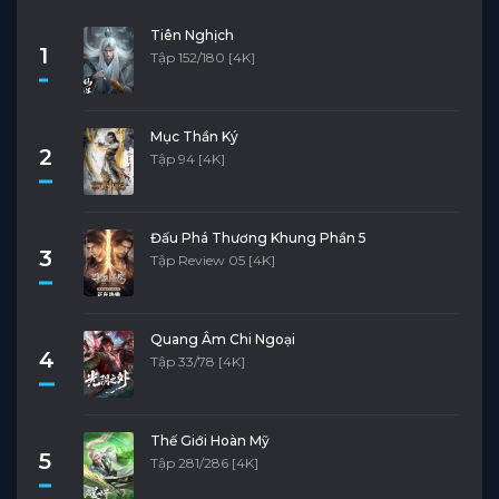
Tiên Nghịch
1
Tập 152/180 [4K]
Mục Thần Ký
2
Tập 94 [4K]
Đấu Phá Thương Khung Phần 5
3
Tập Review 05 [4K]
Quang Âm Chi Ngoại
4
Tập 33/78 [4K]
Thế Giới Hoàn Mỹ
5
Tập 281/286 [4K]