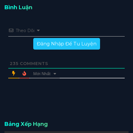
Bình Luận
Theo Dõi
Đăng Nhập Để Tu Luyện
235
COMMENTS
Mới Nhất
Bảng Xếp Hạng