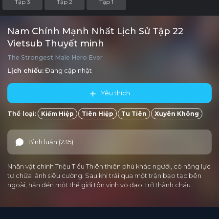
Tập 3
Tập 2
Tập 1
Nam Chính Mạnh Nhất Lịch Sử Tập 22
Vietsub Thuyết minh
The Strongest Male Hero Ever
Lịch chiếu:
Đang cập nhật
Yêu thích
Thể loại:
Kiếm Hiệp
Tiên Hiệp
Tu Tiên
Xuyên Không
Bình luận (235)
Nhân vật chính Triệu Tiểu Thiên thiên phú khác người, có năng lực
tự chữa lành siêu cường. Sau khi trải qua một trận bạo tạc bên
ngoài, hắn đến một thế giới tôn vinh võ đạo, trở thành cháu…