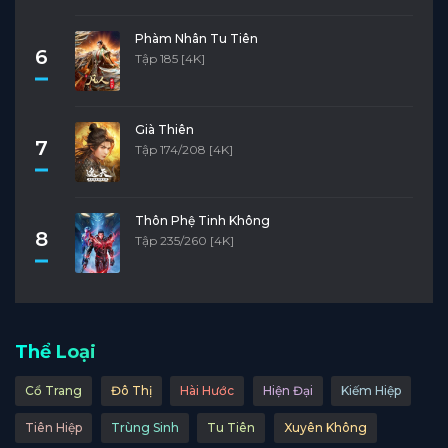
Phàm Nhân Tu Tiên
6
Tập 185 [4K]
Già Thiên
7
Tập 174/208 [4K]
Thôn Phệ Tinh Không
8
Tập 235/260 [4K]
Thể Loại
Cổ Trang
Đô Thị
Hài Hước
Hiện Đại
Kiếm Hiệp
Tiên Hiệp
Trùng Sinh
Tu Tiên
Xuyên Không