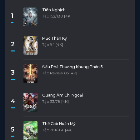
Tiên Nghịch
1
Tập 152/180 [4K]
Mục Thần Ký
2
Tập 94 [4K]
Đấu Phá Thương Khung Phần 5
3
Tập Review 05 [4K]
Quang Âm Chi Ngoại
4
Tập 33/78 [4K]
Thế Giới Hoàn Mỹ
5
Tập 281/286 [4K]