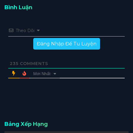
Bình Luận
Theo Dõi
Đăng Nhập Để Tu Luyện
235
COMMENTS
Mới Nhất
Bảng Xếp Hạng