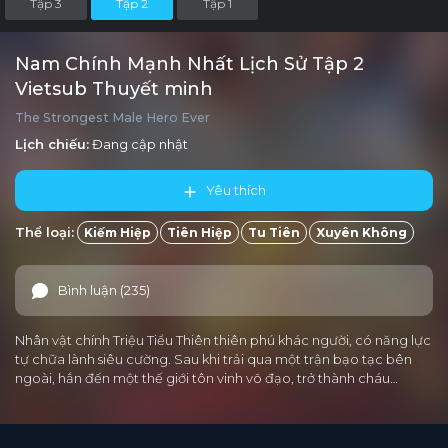
Tập 3
Tập 2
Tập 1
Nam Chính Mạnh Nhất Lịch Sử Tập 2
Vietsub Thuyết minh
The Strongest Male Hero Ever
Lịch chiếu:
Đang cập nhật
Yêu thích
Thể loại:
Kiếm Hiệp
Tiên Hiệp
Tu Tiên
Xuyên Không
Bình luận (235)
Nhân vật chính Triệu Tiểu Thiên thiên phú khác người, có năng lực
tự chữa lành siêu cường. Sau khi trải qua một trận bạo tạc bên
ngoài, hắn đến một thế giới tôn vinh võ đạo, trở thành cháu…