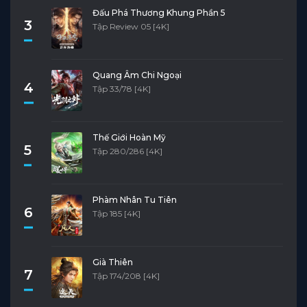
Đấu Phá Thương Khung Phần 5
3
Tập Review 05 [4K]
Quang Âm Chi Ngoại
4
Tập 33/78 [4K]
Thế Giới Hoàn Mỹ
5
Tập 280/286 [4K]
Phàm Nhân Tu Tiên
6
Tập 185 [4K]
Già Thiên
7
Tập 174/208 [4K]