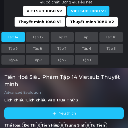
4K có chất lượng 4K siêu nét
VIETSUB 1080 V2
VIETSUB 1080 V1
Thuyết minh 1080 V1
Thuyết minh 1080 V2
Tập 14
Tập 13
Tập 12
Tập 11
Tập 10
Tập 9
Tập 8
Tập 7
Tập 6
Tập 5
Tập 4
Tập 3
Tập 2
Tập 1
Tiến Hoá Siêu Phàm Tập 14 Vietsub Thuyết
minh
Advanced Evolution
Lịch chiếu:
Lịch chiếu vào trưa
Thứ 3
Yêu thích
Thể loại:
Đô Thị
Tiên Hiệp
Trùng Sinh
Tu Tiên