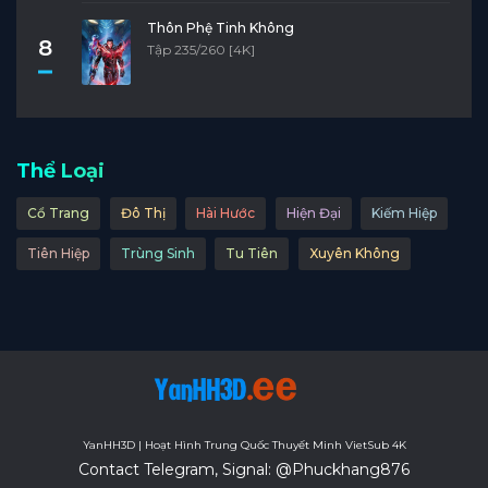
Thôn Phệ Tinh Không
8
Tập 235/260 [4K]
Thể Loại
Cổ Trang
Đô Thị
Hài Hước
Hiện Đại
Kiếm Hiệp
Tiên Hiệp
Trùng Sinh
Tu Tiên
Xuyên Không
YanHH3D | Hoạt Hình Trung Quốc Thuyết Minh VietSub 4K
Contact Telegram, Signal: @Phuckhang876