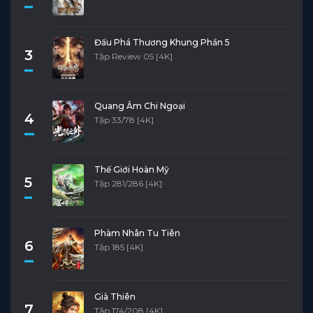
Đấu Phá Thương Khung Phần 5
3
Tập Review 05 [4K]
Quang Âm Chi Ngoại
4
Tập 33/78 [4K]
Thế Giới Hoàn Mỹ
5
Tập 281/286 [4K]
Phàm Nhân Tu Tiên
6
Tập 185 [4K]
Già Thiên
7
Tập 174/208 [4K]