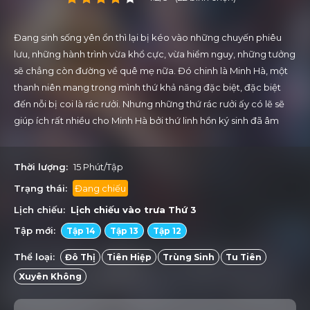
Đang sinh sống yên ổn thì lại bị kéo vào những chuyến phiêu
lưu, những hành trình vừa khổ cực, vừa hiểm nguy, những tưởng
sẽ chẳng còn đường về quê mẹ nữa. Đó chinh là Minh Hà, một
thanh niên mang trong mình thứ khả năng đặc biệt, đặc biệt
đến nỗi bị coi là rác rưởi. Nhưng những thứ rác rưởi ấy có lẽ sẽ
giúp ích rất nhiều cho Minh Hà bởi thứ linh hồn ký sinh đã âm
mưu kéo cậu vào những thứ đáng lo hơn rất nhiều.
Thời lượng:
15 Phút/Tập
Trạng thái:
Đang chiếu
Lịch chiếu:
Lịch chiếu vào trưa
Thứ 3
Tập mới:
Tập 14
Tập 13
Tập 12
Thể loại:
Đô Thị
Tiên Hiệp
Trùng Sinh
Tu Tiên
Xuyên Không