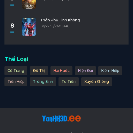
Thôn Phệ Tinh Không
8
Tập 235/260 [4K]
Thể Loại
Cổ Trang
Đô Thị
Hài Hước
Hiện Đại
Kiếm Hiệp
Tiên Hiệp
Trùng Sinh
Tu Tiên
Xuyên Không