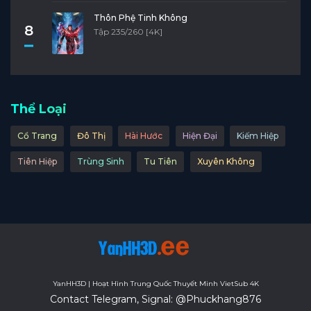
Thôn Phệ Tinh Không
8
Tập 235/260 [4K]
Thể Loại
Cổ Trang
Đô Thị
Hài Hước
Hiện Đại
Kiếm Hiệp
Tiên Hiệp
Trùng Sinh
Tu Tiên
Xuyên Không
YanHH3D | Hoạt Hình Trung Quốc Thuyết Minh VietSub 4K
Contact Telegram, Signal: @Phuckhang876