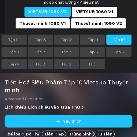
4K có chất lượng 4K siêu nét
VIETSUB 1080 V2
VIETSUB 1080 V1
Thuyết minh 1080 V1
Thuyết minh 1080 V2
Tập 14
Tập 13
Tập 12
Tập 11
Tập 10
Tập 9
Tập 8
Tập 7
Tập 6
Tập 5
Tập 4
Tập 3
Tập 2
Tập 1
Tiến Hoá Siêu Phàm Tập 10 Vietsub Thuyết
minh
Advanced Evolution
Lịch chiếu:
Lịch chiếu vào trưa
Thứ 3
Yêu thích
Thể loại:
Đô Thị
Tiên Hiệp
Trùng Sinh
Tu Tiên