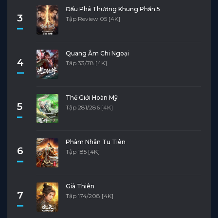
Đấu Phá Thương Khung Phần 5
3
Tập Review 05 [4K]
Quang Âm Chi Ngoại
4
Tập 33/78 [4K]
Thế Giới Hoàn Mỹ
5
Tập 281/286 [4K]
Phàm Nhân Tu Tiên
6
Tập 185 [4K]
Già Thiên
7
Tập 174/208 [4K]