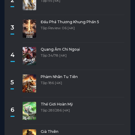
Tập 95 [4K]
Đấu Phá Thương Khung Phần 5
3
Tập Review 06 [4K]
Quang Âm Chi Ngoại
4
Tập 34/78 [4K]
Phàm Nhân Tu Tiên
5
Tập 186 [4K]
Thế Giới Hoàn Mỹ
6
Tập 281/286 [4K]
Già Thiên