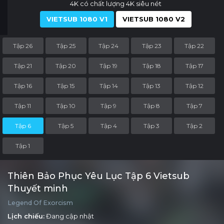
4K có chất lượng 4K siêu nét
VIETSUB 1080 V1
VIETSUB 1080 V2
Tập 26
Tập 25
Tập 24
Tập 23
Tập 22
Tập 21
Tập 20
Tập 19
Tập 18
Tập 17
Tập 16
Tập 15
Tập 14
Tập 13
Tập 12
Tập 11
Tập 10
Tập 9
Tập 8
Tập 7
Tập 6
Tập 5
Tập 4
Tập 3
Tập 2
Tập 1
Thiên Bảo Phục Yêu Lục Tập 6 Vietsub
Thuyết minh
Legend Of Exorcism
Lịch chiếu:
Đang cập nhật