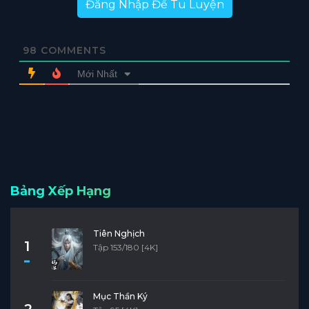
Đăng Nhập Để Tu Luyện
98
COMMENTS
Mới Nhất
Bảng Xếp Hạng
Tiên Nghịch
1
Tập 153/180 [4K]
Mục Thần Ký
2