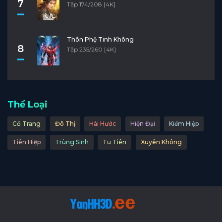
7
Tập 174/208 [4K]
Thôn Phệ Tinh Không
8
Tập 235/260 [4K]
Thể Loại
Cổ Trang
Đô Thị
Hài Hước
Hiện Đại
Kiếm Hiệp
Tiên Hiệp
Trùng Sinh
Tu Tiên
Xuyên Không