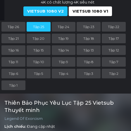
4K có chất lượng 4K siêu nét
VIETSUB 1080 V2
VIETSUB 1080 V1
Tập 26
Tập 25
Tập 24
Tập 23
Tập 22
Tập 21
Tập 20
Tập 19
Tập 18
Tập 17
Tập 16
Tập 15
Tập 14
Tập 13
Tập 12
Tập 11
Tập 10
Tập 9
Tập 8
Tập 7
Tập 6
Tập 5
Tập 4
Tập 3
Tập 2
Tập 1
Thiên Bảo Phục Yêu Lục Tập 25 Vietsub
Thuyết minh
Legend Of Exorcism
Lịch chiếu:
Đang cập nhật