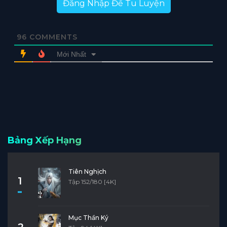
Đăng Nhập Để Tu Luyện
96
COMMENTS
Mới Nhất
Bảng Xếp Hạng
Tiên Nghịch
1
Tập 152/180 [4K]
Mục Thần Ký
2