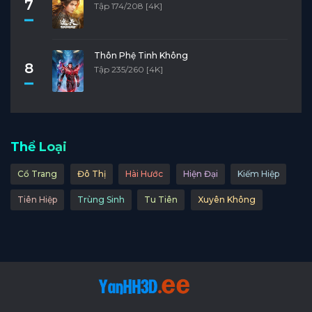
7
Tập 174/208 [4K]
Thôn Phệ Tinh Không
8
Tập 235/260 [4K]
Thể Loại
Cổ Trang
Đô Thị
Hài Hước
Hiện Đại
Kiếm Hiệp
Tiên Hiệp
Trùng Sinh
Tu Tiên
Xuyên Không