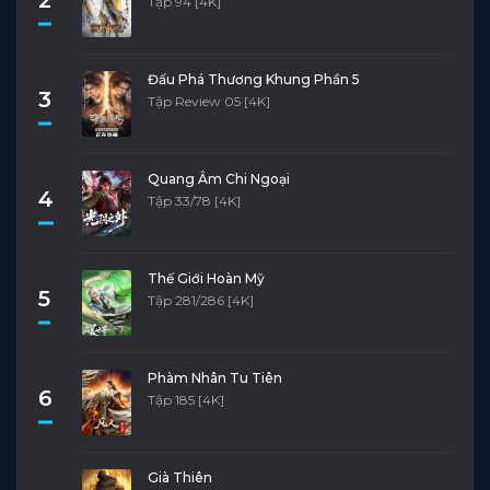
Tập 94 [4K]
Đấu Phá Thương Khung Phần 5
3
Tập Review 05 [4K]
Quang Âm Chi Ngoại
4
Tập 33/78 [4K]
Thế Giới Hoàn Mỹ
5
Tập 281/286 [4K]
Phàm Nhân Tu Tiên
6
Tập 185 [4K]
Già Thiên