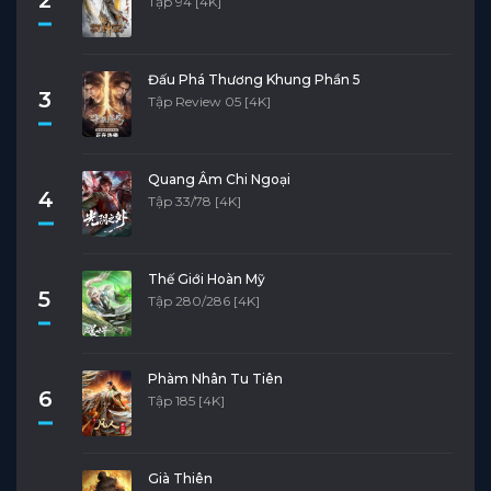
Tập 94 [4K]
Đấu Phá Thương Khung Phần 5
3
Tập Review 05 [4K]
Quang Âm Chi Ngoại
4
Tập 33/78 [4K]
Thế Giới Hoàn Mỹ
5
Tập 280/286 [4K]
Phàm Nhân Tu Tiên
6
Tập 185 [4K]
Già Thiên