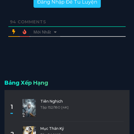
Đăng Nhập Để Tu Luyện
94
COMMENTS
Mới Nhất
Bảng Xếp Hạng
Tiên Nghịch
1
Tập 152/180 [4K]
Mục Thần Ký
2