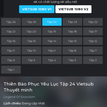
4K có chất lượng 4K siêu nét
VIETSUB 1080 V1
VIETSUB 1080 V2
Tập 26
Tập 25
Tập 24
Tập 23
Tập 22
Tập 21
Tập 20
Tập 19
Tập 18
Tập 17
Tập 16
Tập 15
Tập 14
Tập 13
Tập 12
Tập 11
Tập 10
Tập 9
Tập 8
Tập 7
Tập 6
Tập 5
Tập 4
Tập 3
Tập 2
Tập 1
Thiên Bảo Phục Yêu Lục Tập 24 Vietsub
Thuyết minh
Legend Of Exorcism
Lịch chiếu:
Đang cập nhật