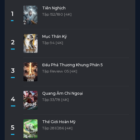
Tiên Nghịch
1
Tập 152/180 [4K]
Mục Thần Ký
2
Tập 94 [4K]
Đấu Phá Thương Khung Phần 5
3
Tập Review 05 [4K]
Quang Âm Chi Ngoại
4
Tập 33/78 [4K]
Thế Giới Hoàn Mỹ
5
Tập 281/286 [4K]