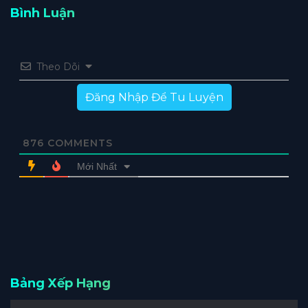
Bình Luận
Theo Dõi
Đăng Nhập Để Tu Luyện
876
COMMENTS
Mới Nhất
Bảng Xếp Hạng