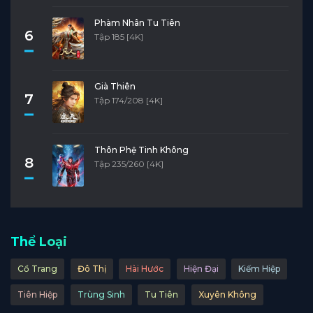
Phàm Nhân Tu Tiên
6
Tập 185 [4K]
Già Thiên
7
Tập 174/208 [4K]
Thôn Phệ Tinh Không
8
Tập 235/260 [4K]
Thể Loại
Cổ Trang
Đô Thị
Hài Hước
Hiện Đại
Kiếm Hiệp
Tiên Hiệp
Trùng Sinh
Tu Tiên
Xuyên Không