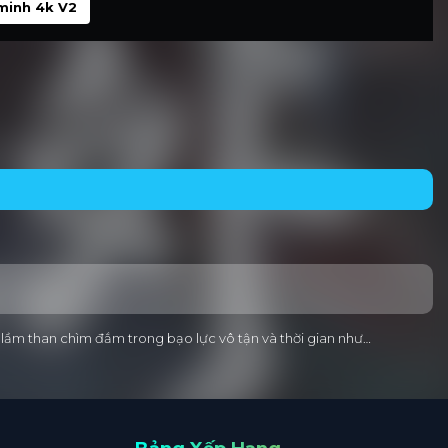
minh 4k V2
h lầm than chìm đắm trong bạo lực vô tận và thời gian như…