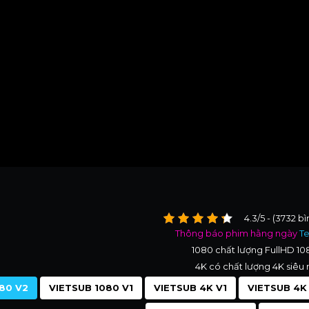
4.3/5 - (3732 b
Thông báo phim hằng ngày
T
1080 chất lượng FullHD 1
4K có chất lượng 4K siêu 
80 V2
VIETSUB 1080 V1
VIETSUB 4K V1
VIETSUB 4K