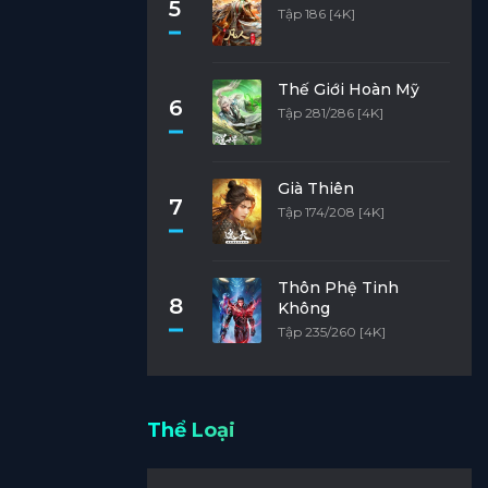
5
Tập 186 [4K]
Thế Giới Hoàn Mỹ
6
Tập 281/286 [4K]
Già Thiên
7
Tập 174/208 [4K]
Thôn Phệ Tinh
8
Không
Tập 235/260 [4K]
Thể Loại