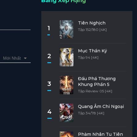
Bảng Xếp Hạng
Tiên Nghịch
1
Tập 152/180 [4K]
Mục Thần Ký
2
Tập 94 [4K]
Mới Nhất
Đấu Phá Thương
3
Khung Phần 5
Tập Review 05 [4K]
Quang Âm Chi Ngoại
4
Tập 34/78 [4K]
Phàm Nhân Tu Tiên