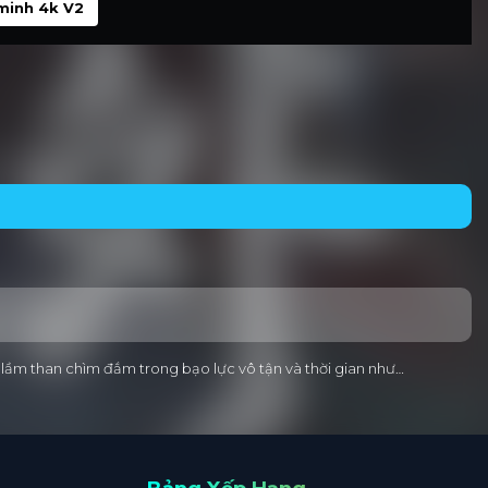
minh 4k V2
h lầm than chìm đắm trong bạo lực vô tận và thời gian như…