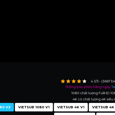
4.3/5 - (3667 b
Thông báo phim hằng ngày
T
1080 chất lượng FullHD 1
4K có chất lượng 4K siêu 
80 V2
VIETSUB 1080 V1
VIETSUB 4K V1
VIETSUB 4K