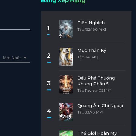
Bảng Xếp Hạng
Tiên Nghịch
1
Tập 152/180 [4K]
Mục Thần Ký
2
Tập 94 [4K]
Mới Nhất
Đấu Phá Thương
3
Khung Phần 5
Tập Review 05 [4K]
Quang Âm Chi Ngoại
4
Tập 33/78 [4K]
Thế Giới Hoàn Mỹ