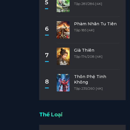
5
Tập 281/286 [4K]
Phàm Nhân Tu Tiên
6
Tập 185 [4K]
Già Thiên
7
Tập 174/208 [4K]
Thôn Phệ Tinh
8
Không
Tập 235/260 [4K]
Thể Loại