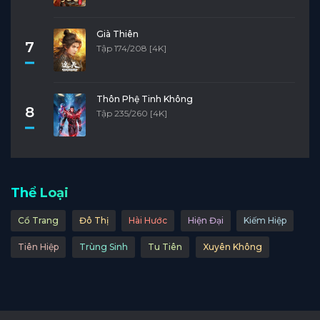
Già Thiên
7
Tập 174/208 [4K]
Thôn Phệ Tinh Không
8
Tập 235/260 [4K]
Thể Loại
Cổ Trang
Đô Thị
Hài Hước
Hiện Đại
Kiếm Hiệp
Tiên Hiệp
Trùng Sinh
Tu Tiên
Xuyên Không