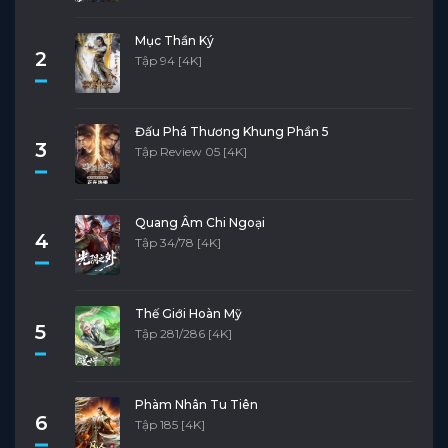
Mục Thần Ký
2
Tập 94 [4K]
Đấu Phá Thương Khung Phần 5
3
Tập Review 05 [4K]
Quang Âm Chi Ngoại
4
Tập 34/78 [4K]
Thế Giới Hoàn Mỹ
5
Tập 281/286 [4K]
Phàm Nhân Tu Tiên
6
Tập 185 [4K]