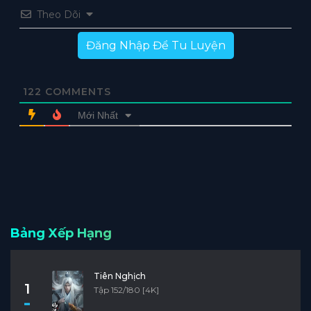
Theo Dõi
Đăng Nhập Để Tu Luyện
122
COMMENTS
Mới Nhất
Bảng Xếp Hạng
Tiên Nghịch
1
Tập 152/180 [4K]