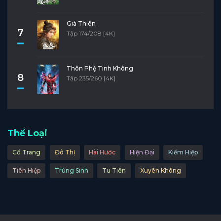
Già Thiên
7
Tập 174/208 [4K]
Thôn Phệ Tinh Không
8
Tập 235/260 [4K]
Thể Loại
Cổ Trang
Đô Thị
Hài Hước
Hiện Đại
Kiếm Hiệp
Tiên Hiệp
Trùng Sinh
Tu Tiên
Xuyên Không