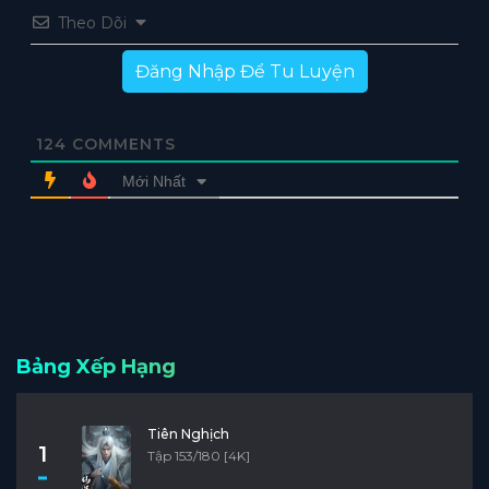
Theo Dõi
Đăng Nhập Để Tu Luyện
124
COMMENTS
Mới Nhất
Bảng Xếp Hạng
Tiên Nghịch
1
Tập 153/180 [4K]