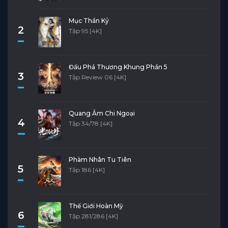
Mục Thần Ký
2
Tập 95 [4K]
Đấu Phá Thương Khung Phần 5
3
Tập Review 06 [4K]
Quang Âm Chi Ngoại
4
Tập 34/78 [4K]
Phàm Nhân Tu Tiên
5
Tập 186 [4K]
Thế Giới Hoàn Mỹ
6
Tập 281/286 [4K]