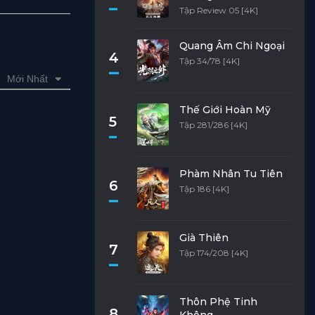
Tập Review 05 [4K]
Quang Âm Chi Ngoại
4
Tập 34/78 [4K]
Mới Nhất
Thế Giới Hoàn Mỹ
5
Tập 281/286 [4K]
Phàm Nhân Tu Tiên
6
Tập 186 [4K]
Già Thiên
7
Tập 174/208 [4K]
Thôn Phệ Tinh
8