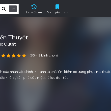
Tìm
Lịch sử xem
Phim yêu thích
yền Thuyết
c Outfit
5/5 - (3 bình chọn)
h của nhân vật chính, khi anh ta phải tìm kiếm bộ trang phục ma thuậ
ốc khỏi sự tàn phá của một thế lực đen tối.