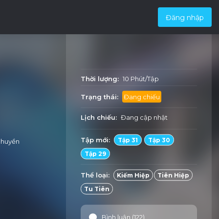
Đăng nhập
Thời lượng:
10 Phút/Tập
Trạng thái:
Đang chiếu
Lịch chiếu:
Đang cập nhật
Tập mới:
Tập 31
Tập 30
t huyền
Tập 29
Thể loại:
Kiếm Hiệp
Tiên Hiệp
Tu Tiên
Bình luận (122)