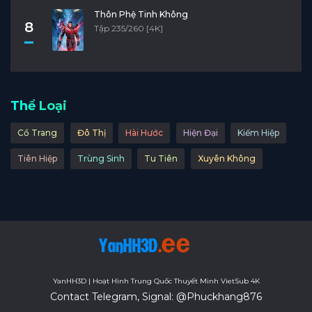
Thôn Phệ Tinh Không
8
Tập 235/260 [4K]
Thể Loại
Cổ Trang
Đô Thị
Hài Hước
Hiện Đại
Kiếm Hiệp
Tiên Hiệp
Trùng Sinh
Tu Tiên
Xuyên Không
YanHH3D | Hoạt Hình Trung Quốc Thuyết Minh VietSub 4K
Contact Telegram, Signal: @Phuckhang876