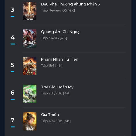
Đấu Phá Thương Khung Phần 5
3
Tập Review 05 [4K]
Quang Âm Chi Ngoại
4
Tập 34/78 [4K]
Phàm Nhân Tu Tiên
5
Tập 186 [4K]
Thế Giới Hoàn Mỹ
6
Tập 281/286 [4K]
Già Thiên
7
Tập 174/208 [4K]