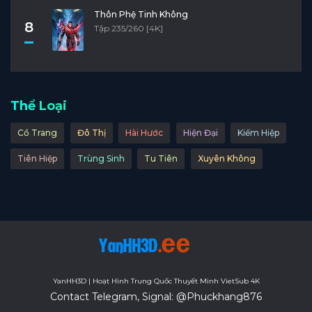
Thôn Phệ Tinh Không
8
Tập 235/260 [4K]
Thể Loại
Cổ Trang
Đô Thị
Hài Hước
Hiện Đại
Kiếm Hiệp
Tiên Hiệp
Trùng Sinh
Tu Tiên
Xuyên Không
YanHH3D | Hoạt Hình Trung Quốc Thuyết Minh VietSub 4K
Contact Telegram, Signal: @Phuckhang876