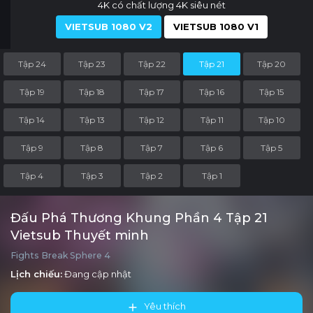
4K có chất lượng 4K siêu nét
VIETSUB 1080 V2
VIETSUB 1080 V1
Tập 24
Tập 23
Tập 22
Tập 21
Tập 20
Tập 19
Tập 18
Tập 17
Tập 16
Tập 15
Tập 14
Tập 13
Tập 12
Tập 11
Tập 10
Tập 9
Tập 8
Tập 7
Tập 6
Tập 5
Tập 4
Tập 3
Tập 2
Tập 1
Đấu Phá Thương Khung Phần 4 Tập 21
Vietsub Thuyết minh
Fights Break Sphere 4
Lịch chiếu:
Đang cập nhật
Yêu thích