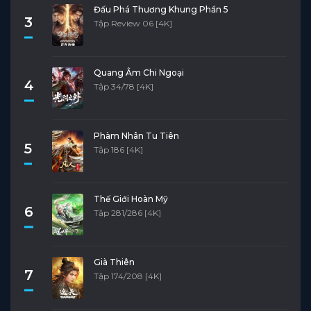
Đấu Phá Thương Khung Phần 5
3
Tập Review 06 [4K]
Quang Âm Chi Ngoại
4
Tập 34/78 [4K]
Phàm Nhân Tu Tiên
5
Tập 186 [4K]
Thế Giới Hoàn Mỹ
6
Tập 281/286 [4K]
Già Thiên
7
Tập 174/208 [4K]