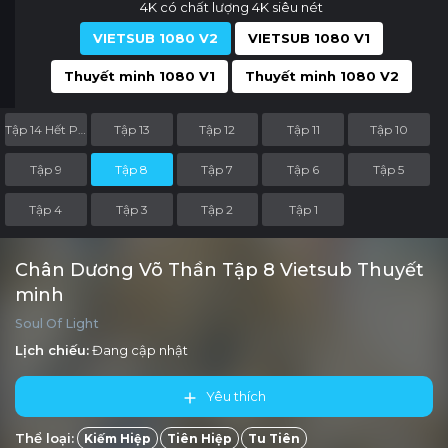
4K có chất lượng 4K siêu nét
VIETSUB 1080 V2
VIETSUB 1080 V1
Thuyết minh 1080 V1
Thuyết minh 1080 V2
Tập 14 Hết Phần
Tập 13
Tập 12
Tập 11
Tập 10
Tập 9
Tập 8
Tập 7
Tập 6
Tập 5
Tập 4
Tập 3
Tập 2
Tập 1
Chân Dương Võ Thần Tập 8 Vietsub Thuyết
minh
Soul Of Light
Lịch chiếu:
Đang cập nhật
Yêu thích
Thể loại:
Kiếm Hiệp
Tiên Hiệp
Tu Tiên