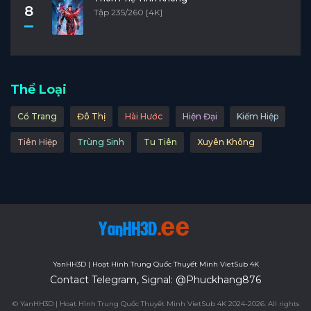
8
Tập 235/260 [4K]
Thể Loại
Cổ Trang
Đô Thị
Hài Hước
Hiện Đại
Kiếm Hiệp
Tiên Hiệp
Trùng Sinh
Tu Tiên
Xuyên Không
YanHH3D | Hoạt Hình Trung Quốc Thuyết Minh VietSub 4K
Contact Telegram, Signal: @Phuckhang876
© YanHH3D | Hoạt Hình Trung Quốc Thuyết Minh VietSub 4K 2024-2026. All rights