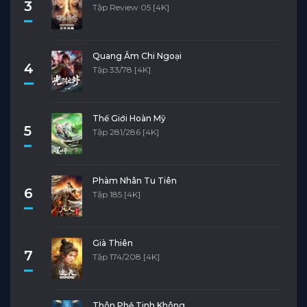
3
Tập Review 05 [4K]
Quang Âm Chi Ngoại
4
Tập 33/78 [4K]
Thế Giới Hoàn Mỹ
5
Tập 281/286 [4K]
Phàm Nhân Tu Tiên
6
Tập 185 [4K]
Già Thiên
7
Tập 174/208 [4K]
Thôn Phệ Tinh Không