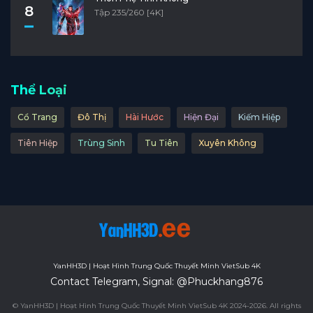
8
Tập 235/260 [4K]
Thể Loại
Cổ Trang
Đô Thị
Hài Hước
Hiện Đại
Kiếm Hiệp
Tiên Hiệp
Trùng Sinh
Tu Tiên
Xuyên Không
YanHH3D | Hoạt Hình Trung Quốc Thuyết Minh VietSub 4K
Contact Telegram, Signal: @Phuckhang876
© YanHH3D | Hoạt Hình Trung Quốc Thuyết Minh VietSub 4K 2024-2026. All rights