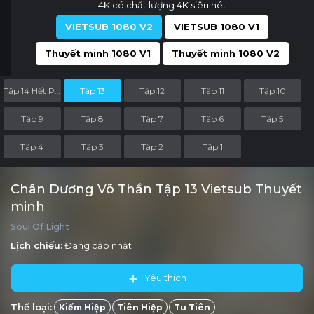
4K có chất lượng 4K siêu nét
VIETSUB 1080 V2
VIETSUB 1080 V1
Thuyết minh 1080 V1
Thuyết minh 1080 V2
Tập 14 Hết Phần
Tập 13
Tập 12
Tập 11
Tập 10
Tập 9
Tập 8
Tập 7
Tập 6
Tập 5
Tập 4
Tập 3
Tập 2
Tập 1
Chân Dương Võ Thần Tập 13 Vietsub Thuyết
minh
Soul Of Light
Lịch chiếu:
Đang cập nhật
Yêu thích
Thể loại:
Kiếm Hiệp
Tiên Hiệp
Tu Tiên