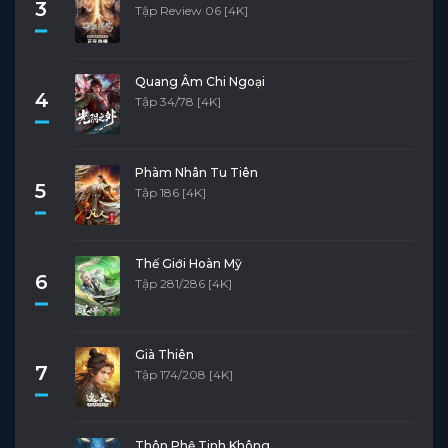
3
Tập Review 06 [4K]
Quang Âm Chi Ngoại
4
Tập 34/78 [4K]
Phàm Nhân Tu Tiên
5
Tập 186 [4K]
Thế Giới Hoàn Mỹ
6
Tập 281/286 [4K]
Già Thiên
7
Tập 174/208 [4K]
Thôn Phệ Tinh Không