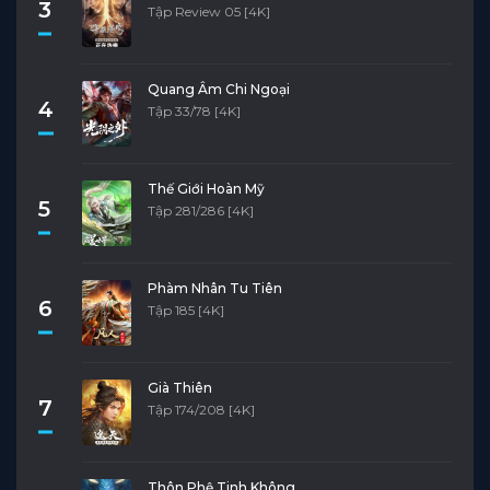
3
Tập Review 05 [4K]
Quang Âm Chi Ngoại
4
Tập 33/78 [4K]
Thế Giới Hoàn Mỹ
5
Tập 281/286 [4K]
Phàm Nhân Tu Tiên
6
Tập 185 [4K]
Già Thiên
7
Tập 174/208 [4K]
Thôn Phệ Tinh Không