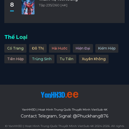
8
Tập 235/260 [4K]
Thể Loại
Cổ Trang
Đô Thị
Hài Hước
Hiện Đại
Kiếm Hiệp
Tiên Hiệp
Trùng Sinh
Tu Tiên
Xuyên Không
YanHH3D | Hoạt Hình Trung Quốc Thuyết Minh VietSub 4K
Contact Telegram, Signal: @Phuckhang876
© YanHH3D | Hoạt Hình Trung Quốc Thuyết Minh VietSub 4K 2024-2026. All rights