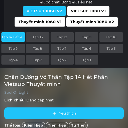
4K có chất lượng 4K siêu nét
VIETSUB 1080 V2
VIETSUB 1080 V1
Thuyết minh 1080 V1
Thuyết minh 1080 V2
Tập 14 Hết Phần
Tập 13
Tập 12
Tập 11
Tập 10
Tập 9
Tập 8
Tập 7
Tập 6
Tập 5
Tập 4
Tập 3
Tập 2
Tập 1
Chân Dương Võ Thần Tập 14 Hết Phần
Vietsub Thuyết minh
Soul Of Light
Lịch chiếu:
Đang cập nhật
Yêu thích
Thể loại:
Kiếm Hiệp
Tiên Hiệp
Tu Tiên