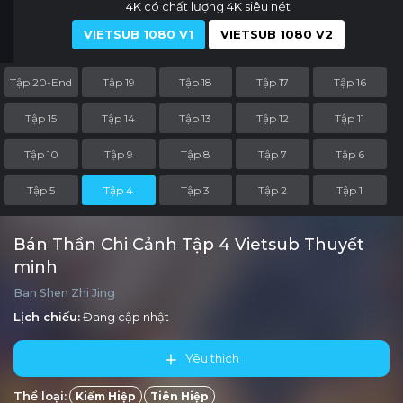
4K có chất lượng 4K siêu nét
VIETSUB 1080 V1
VIETSUB 1080 V2
Tập 20-End
Tập 19
Tập 18
Tập 17
Tập 16
Tập 15
Tập 14
Tập 13
Tập 12
Tập 11
Tập 10
Tập 9
Tập 8
Tập 7
Tập 6
Tập 5
Tập 4
Tập 3
Tập 2
Tập 1
Bán Thần Chi Cảnh Tập 4 Vietsub Thuyết
minh
Ban Shen Zhi Jing
Lịch chiếu:
Đang cập nhật
Yêu thích
Thể loại:
Kiếm Hiệp
Tiên Hiệp