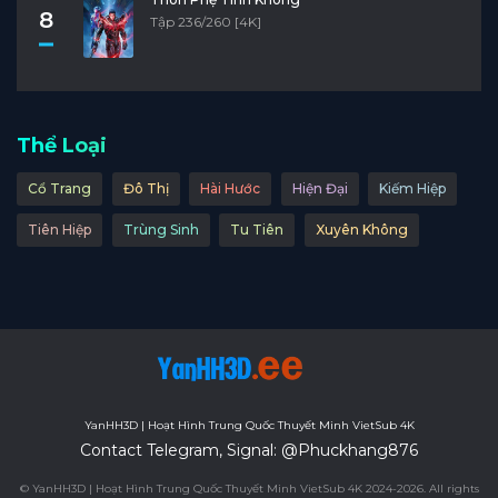
8
Tập 236/260 [4K]
Thể Loại
Cổ Trang
Đô Thị
Hài Hước
Hiện Đại
Kiếm Hiệp
Tiên Hiệp
Trùng Sinh
Tu Tiên
Xuyên Không
YanHH3D | Hoạt Hình Trung Quốc Thuyết Minh VietSub 4K
Contact Telegram, Signal: @Phuckhang876
© YanHH3D | Hoạt Hình Trung Quốc Thuyết Minh VietSub 4K 2024-2026. All rights