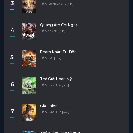
3
Tập Review 06 [4K]
Quang Âm Chi Ngoại
4
Tập 34/78 [4K]
Phàm Nhân Tu Tiên
5
Tập 186 [4K]
Thế Giới Hoàn Mỹ
6
Tập 281/286 [4K]
Già Thiên
7
Tập 174/208 [4K]
Thôn Phệ Tinh Không