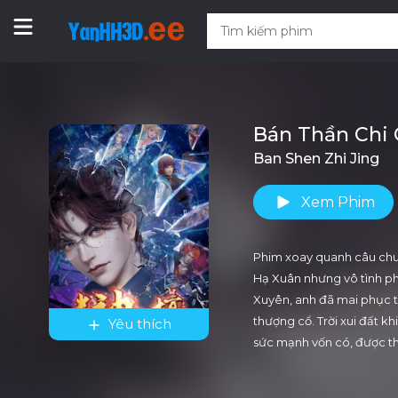
Bán Thần Chi
Ban Shen Zhi Jing
Xem Phim
Phim xoay quanh câu chuy
Hạ Xuân nhưng vô tình ph
Xuyên, anh đã mai phục th
thượng cổ. Trời xui đất k
Yêu thích
sức mạnh vốn có, được t