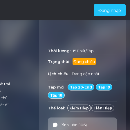
Đăng nhập
Thời lượng:
15 Phút/Tập
Trạng thái:
Đang chiếu
Lịch chiếu:
Đang cập nhật
h trai
Tập mới:
Tập 20-End
Tập 19
ạ
Tập 18
 thú
ất đi
Thể loại:
Kiếm Hiệp
Tiên Hiệp
Bình luận (106)