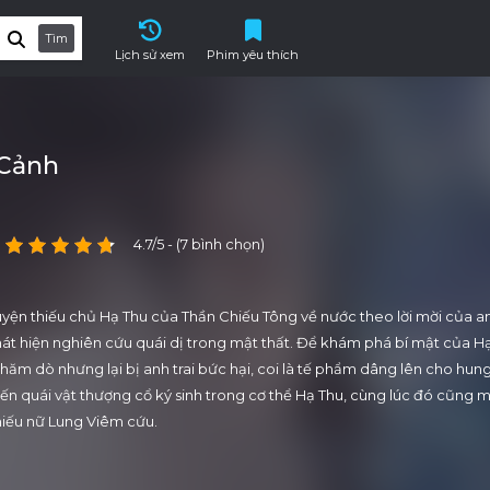
Tìm
Lịch sử xem
Phim yêu thích
 Cảnh
4.7/5 - (7 bình chọn)
ện thiếu chủ Hạ Thu của Thần Chiếu Tông về nước theo lời mời của an
át hiện nghiên cứu quái dị trong mật thất. Để khám phá bí mật của H
ăm dò nhưng lại bị anh trai bức hại, coi là tế phẩm dâng lên cho hung
hiến quái vật thượng cổ ký sinh trong cơ thể Hạ Thu, cùng lúc đó cũng m
hiếu nữ Lung Viêm cứu.