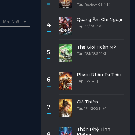
Tập Review 05 [4K]
Quang Âm Chi Ngoại
Mới Nhất
4
Tập 33/78 [4K]
Thế Giới Hoàn Mỹ
5
Tập 281/286 [4K]
Phàm Nhân Tu Tiên
6
Tập 185 [4K]
Già Thiên
7
Tập 174/208 [4K]
Thôn Phệ Tinh
8