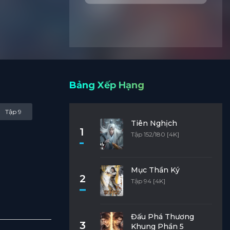
Bảng Xếp Hạng
Tập 9
Tiên Nghịch
1
Tập 152/180 [4K]
Mục Thần Ký
2
Tập 94 [4K]
Đấu Phá Thương
3
Khung Phần 5