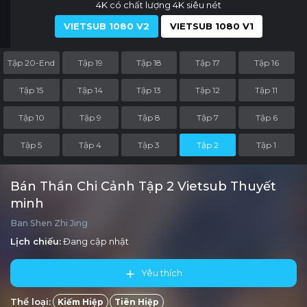
4K có chất lượng 4K siêu nét
VIETSUB 1080 V2
VIETSUB 1080 V1
Tập 20-End
Tập 19
Tập 18
Tập 17
Tập 16
Tập 15
Tập 14
Tập 13
Tập 12
Tập 11
Tập 10
Tập 9
Tập 8
Tập 7
Tập 6
Tập 5
Tập 4
Tập 3
Tập 2
Tập 1
Bán Thần Chi Cảnh Tập 2 Vietsub Thuyết
minh
Ban Shen Zhi Jing
Lịch chiếu:
Đang cập nhật
Yêu thích
Thể loại:
Kiếm Hiệp
Tiên Hiệp