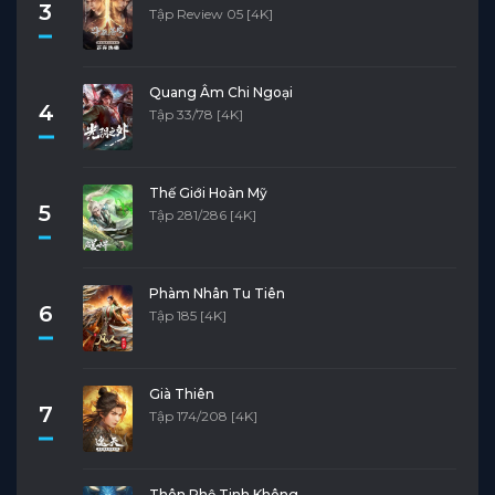
3
Tập Review 05 [4K]
Quang Âm Chi Ngoại
4
Tập 33/78 [4K]
Thế Giới Hoàn Mỹ
5
Tập 281/286 [4K]
Phàm Nhân Tu Tiên
6
Tập 185 [4K]
Già Thiên
7
Tập 174/208 [4K]
Thôn Phệ Tinh Không