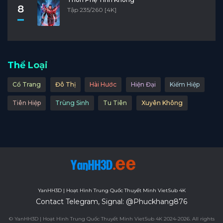
8
Tập 235/260 [4K]
Thể Loại
Cổ Trang
Đô Thị
Hài Hước
Hiện Đại
Kiếm Hiệp
Tiên Hiệp
Trùng Sinh
Tu Tiên
Xuyên Không
YanHH3D | Hoạt Hình Trung Quốc Thuyết Minh VietSub 4K
Contact Telegram, Signal: @Phuckhang876
© YanHH3D | Hoạt Hình Trung Quốc Thuyết Minh VietSub 4K 2024-2026. All rights