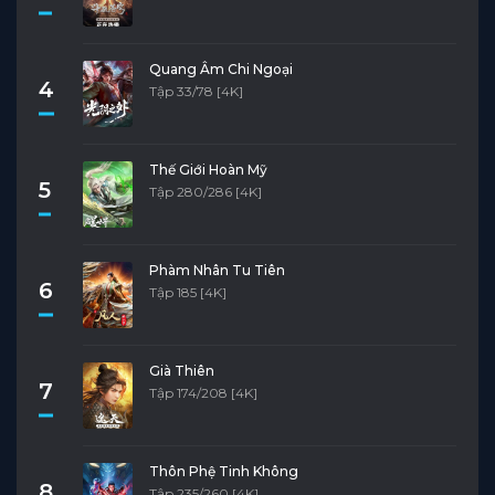
Quang Âm Chi Ngoại
4
Tập 33/78 [4K]
Thế Giới Hoàn Mỹ
5
Tập 280/286 [4K]
Phàm Nhân Tu Tiên
6
Tập 185 [4K]
Già Thiên
7
Tập 174/208 [4K]
Thôn Phệ Tinh Không
8
Tập 235/260 [4K]