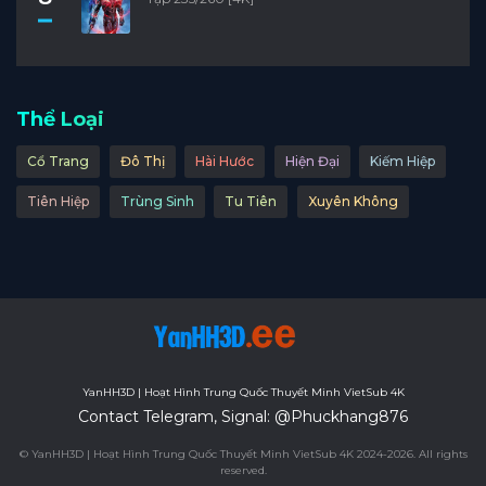
Thể Loại
Cổ Trang
Đô Thị
Hài Hước
Hiện Đại
Kiếm Hiệp
Tiên Hiệp
Trùng Sinh
Tu Tiên
Xuyên Không
YanHH3D | Hoạt Hình Trung Quốc Thuyết Minh VietSub 4K
Contact Telegram, Signal: @Phuckhang876
© YanHH3D | Hoạt Hình Trung Quốc Thuyết Minh VietSub 4K 2024-2026. All rights
reserved.