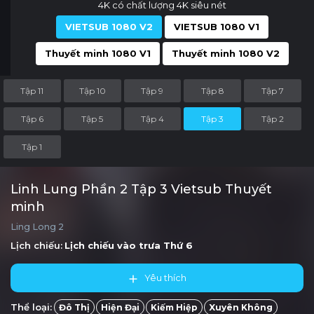
4K có chất lượng 4K siêu nét
VIETSUB 1080 V2
VIETSUB 1080 V1
Thuyết minh 1080 V1
Thuyết minh 1080 V2
Tập 11
Tập 10
Tập 9
Tập 8
Tập 7
Tập 6
Tập 5
Tập 4
Tập 3
Tập 2
Tập 1
Linh Lung Phần 2 Tập 3 Vietsub Thuyết
minh
Ling Long 2
Lịch chiếu:
Lịch chiếu vào trưa
Thứ 6
Yêu thích
Thể loại:
Đô Thị
Hiện Đại
Kiếm Hiệp
Xuyên Không