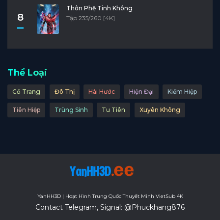
Thôn Phệ Tinh Không
8
Tập 235/260 [4K]
Thể Loại
Cổ Trang
Đô Thị
Hài Hước
Hiện Đại
Kiếm Hiệp
Tiên Hiệp
Trùng Sinh
Tu Tiên
Xuyên Không
YanHH3D | Hoạt Hình Trung Quốc Thuyết Minh VietSub 4K
Contact Telegram, Signal: @Phuckhang876