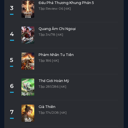
Đấu Phá Thương Khung Phần 5
3
Tập Review 06 [4K]
Quang Âm Chi Ngoại
4
Tập 34/78 [4K]
Phàm Nhân Tu Tiên
5
Tập 186 [4K]
Thế Giới Hoàn Mỹ
6
Tập 281/286 [4K]
Già Thiên
7
Tập 174/208 [4K]