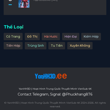
Thể Loại
Cổ Trang
Đô Thị
Hài Hước
Hiện Đại
Kiếm Hiệp
Tiên Hiệp
Trùng Sinh
Tu Tiên
Xuyên Không
YanHH3D | Hoạt Hình Trung Quốc Thuyết Minh VietSub 4K
Contact Telegram, Signal: @Phuckhang876
© YanHH3D | Hoạt Hình Trung Quốc Thuyết Minh VietSub 4K 2024-2026. All rights
reserved.