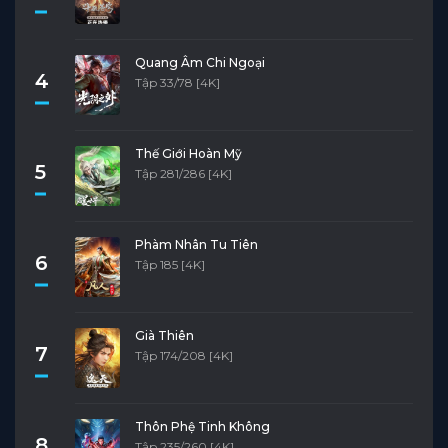
Quang Âm Chi Ngoại
4
Tập 33/78 [4K]
Thế Giới Hoàn Mỹ
5
Tập 281/286 [4K]
Phàm Nhân Tu Tiên
6
Tập 185 [4K]
Già Thiên
7
Tập 174/208 [4K]
Thôn Phệ Tinh Không
8
Tập 235/260 [4K]