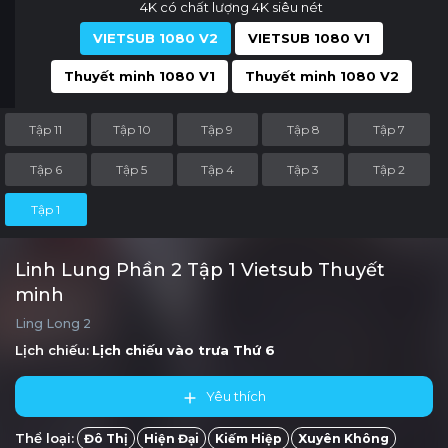
4K có chất lượng 4K siêu nét
VIETSUB 1080 V2
VIETSUB 1080 V1
Thuyết minh 1080 V1
Thuyết minh 1080 V2
Tập 11
Tập 10
Tập 9
Tập 8
Tập 7
Tập 6
Tập 5
Tập 4
Tập 3
Tập 2
Tập 1
Linh Lung Phần 2 Tập 1 Vietsub Thuyết
minh
Ling Long 2
Lịch chiếu:
Lịch chiếu vào trưa
Thứ 6
Yêu thích
Thể loại:
Đô Thị
Hiện Đại
Kiếm Hiệp
Xuyên Không