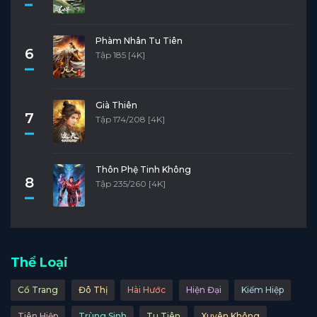
Phàm Nhân Tu Tiên
6
Tập 185 [4K]
Già Thiên
7
Tập 174/208 [4K]
Thôn Phệ Tinh Không
8
Tập 235/260 [4K]
Thể Loại
Cổ Trang
Đô Thị
Hài Hước
Hiện Đại
Kiếm Hiệp
Tiên Hiệp
Trùng Sinh
Tu Tiên
Xuyên Không