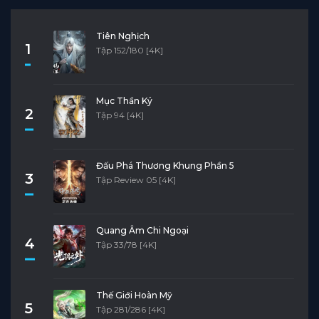
Tiên Nghịch
1
Tập 152/180 [4K]
Mục Thần Ký
2
Tập 94 [4K]
Đấu Phá Thương Khung Phần 5
3
Tập Review 05 [4K]
Quang Âm Chi Ngoại
4
Tập 33/78 [4K]
Thế Giới Hoàn Mỹ
5
Tập 281/286 [4K]