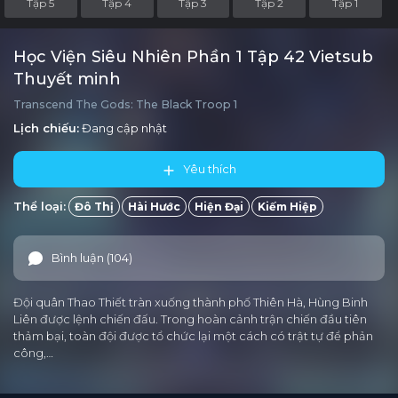
Tập 5
Tập 4
Tập 3
Tập 2
Tập 1
Học Viện Siêu Nhiên Phần 1 Tập 42 Vietsub
Thuyết minh
Transcend The Gods: The Black Troop 1
Lịch chiếu:
Đang cập nhật
Yêu thích
Thể loại:
Đô Thị
Hài Hước
Hiện Đại
Kiếm Hiệp
Bình luận (104)
Đội quân Thao Thiết tràn xuống thành phố Thiên Hà, Hùng Binh
Liên được lệnh chiến đấu. Trong hoàn cảnh trận chiến đầu tiên
thảm bại, toàn đội được tổ chức lại một cách có trật tự để phản
công,…