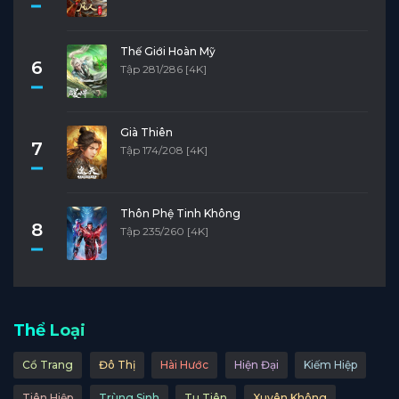
Thế Giới Hoàn Mỹ
6
Tập 281/286 [4K]
Già Thiên
7
Tập 174/208 [4K]
Thôn Phệ Tinh Không
8
Tập 235/260 [4K]
Thể Loại
Cổ Trang
Đô Thị
Hài Hước
Hiện Đại
Kiếm Hiệp
Tiên Hiệp
Trùng Sinh
Tu Tiên
Xuyên Không