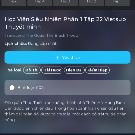
Tập 5
Tập 4
Tập 3
Tập 2
Tập 1
Học Viện Siêu Nhiên Phần 1 Tập 22 Vietsub
Thuyết minh
Transcend The Gods: The Black Troop 1
Lịch chiếu:
Đang cập nhật
Yêu thích
Thể loại:
Đô Thị
Hài Hước
Hiện Đại
Kiếm Hiệp
Bình luận (105)
Đội quân Thao Thiết tràn xuống thành phố Thiên Hà, Hùng Binh
Liên được lệnh chiến đấu. Trong hoàn cảnh trận chiến đầu tiên
thảm bại, toàn đội được tổ chức lại một cách có trật tự để phản
công,…