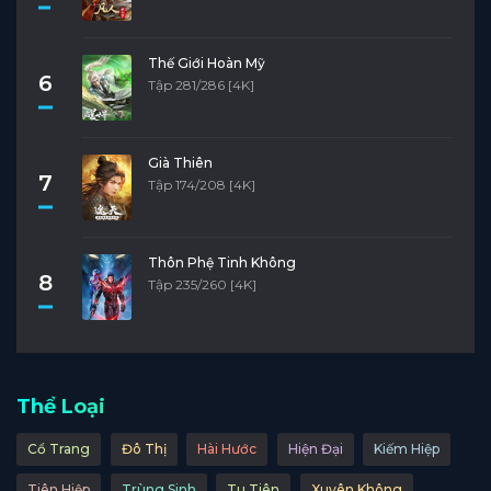
Thế Giới Hoàn Mỹ
6
Tập 281/286 [4K]
Già Thiên
7
Tập 174/208 [4K]
Thôn Phệ Tinh Không
8
Tập 235/260 [4K]
Thể Loại
Cổ Trang
Đô Thị
Hài Hước
Hiện Đại
Kiếm Hiệp
Tiên Hiệp
Trùng Sinh
Tu Tiên
Xuyên Không