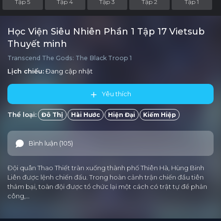
Tập 5
Tập 4
Tập 3
Tập 2
Tập 1
Học Viện Siêu Nhiên Phần 1 Tập 17 Vietsub
Thuyết minh
Transcend The Gods: The Black Troop 1
Lịch chiếu:
Đang cập nhật
Yêu thích
Thể loại:
Đô Thị
Hài Hước
Hiện Đại
Kiếm Hiệp
Bình luận (105)
Đội quân Thao Thiết tràn xuống thành phố Thiên Hà, Hùng Binh
Liên được lệnh chiến đấu. Trong hoàn cảnh trận chiến đầu tiên
thảm bại, toàn đội được tổ chức lại một cách có trật tự để phản
công,…