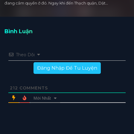
đang cầm quyền ở đó. Ngay khi đến Thạch quận, Dật…
Bình Luận
Theo Dõi
Đăng Nhập Để Tu Luyện
212
COMMENTS
Mới Nhất