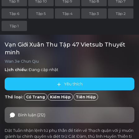
Tập 11
Tập 10
Tập 9
Tập 8
Tập 7
Tập 6
Tập 5
Tập 4
Tập 3
Tập 2
Tập 1
Vạn Giới Xuân Thu Tập 47 Vietsub Thuyết
minh
Wan Jie Chun Qiu
Lịch chiếu:
Đang cập nhật
Yêu thích
Thể loại:
Cổ Trang
Kiếm Hiệp
Tiên Hiệp
Bình luận (212)
Dật Tuẫn nhận lệnh từ phụ thân để tiến về Thạch quận với ý muốn
giành lại chính quyền và diệt trừ Cát Đàm, thủ lĩnh Huyền Thiên ti