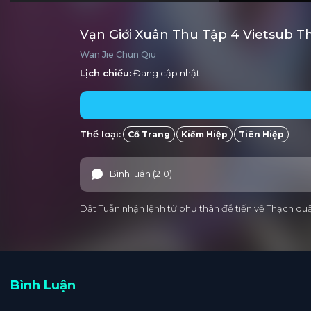
Vạn Giới Xuân Thu Tập 4 Vietsub T
Wan Jie Chun Qiu
Lịch chiếu:
Đang cập nhật
Thể loại:
Cổ Trang
Kiếm Hiệp
Tiên Hiệp
Bình luận (210)
Dật Tuẫn nhận lệnh từ phụ thân để tiến về Thạch quậ
Bình Luận