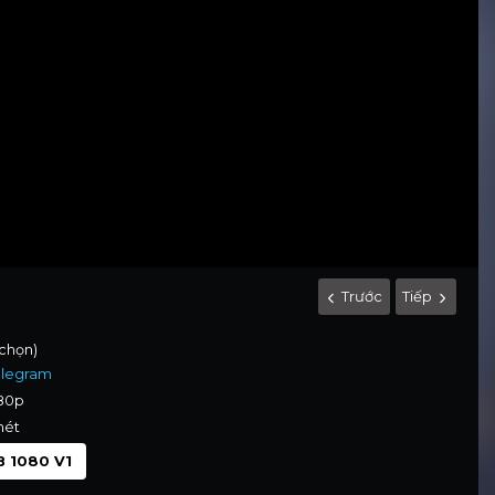
Trước
Tiếp
 chọn)
elegram
080p
nét
 1080 V1