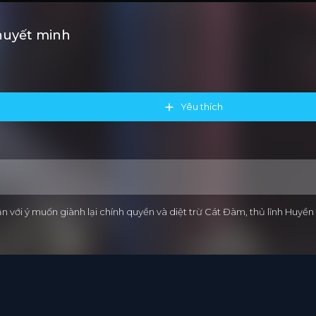
huyết minh
Yêu thích
n với ý muốn giành lại chính quyền và diệt trừ Cát Đàm, thủ lĩnh Huyề