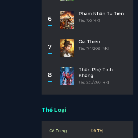
Phàm Nhân Tu Tiên
6
Tập 185 [4K]
Già Thiên
7
Tập 174/208 [4K]
Thôn Phệ Tinh
8
Không
Tập 235/260 [4K]
Thể Loại
Cổ Trang
Đô Thị