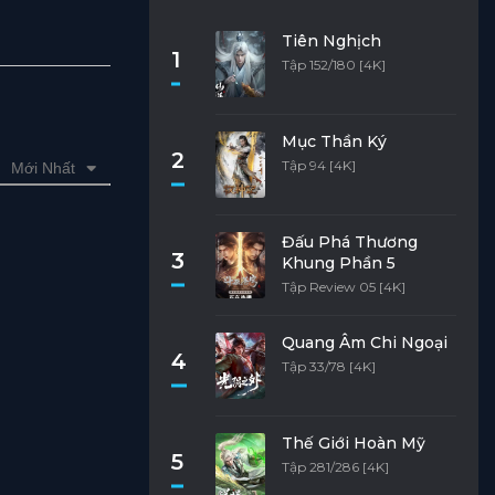
Tiên Nghịch
1
Tập 152/180 [4K]
Mục Thần Ký
2
Tập 94 [4K]
Mới Nhất
Đấu Phá Thương
3
Khung Phần 5
Tập Review 05 [4K]
Quang Âm Chi Ngoại
4
Tập 33/78 [4K]
Thế Giới Hoàn Mỹ
5
Tập 281/286 [4K]