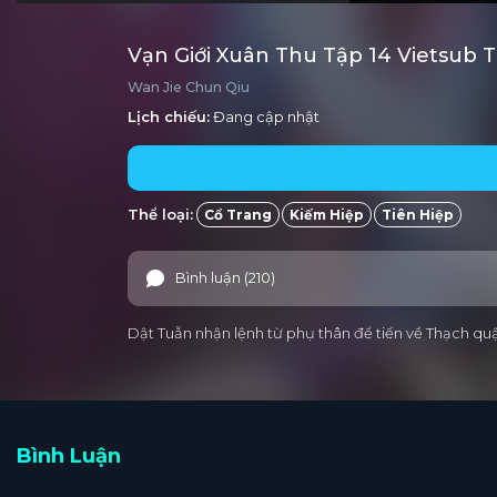
Vạn Giới Xuân Thu Tập 14 Vietsub 
Wan Jie Chun Qiu
Lịch chiếu:
Đang cập nhật
Thể loại:
Cổ Trang
Kiếm Hiệp
Tiên Hiệp
Bình luận (210)
Dật Tuẫn nhận lệnh từ phụ thân để tiến về Thạch quậ
Bình Luận