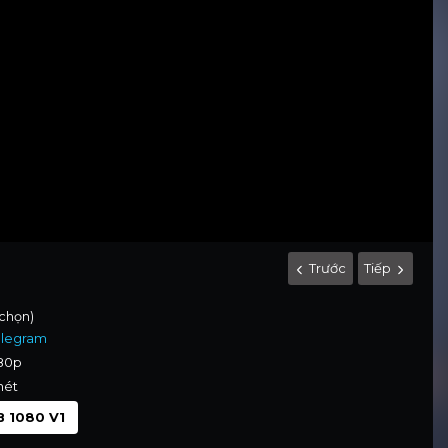
Trước
Tiếp
 chọn)
elegram
080p
nét
 1080 V1