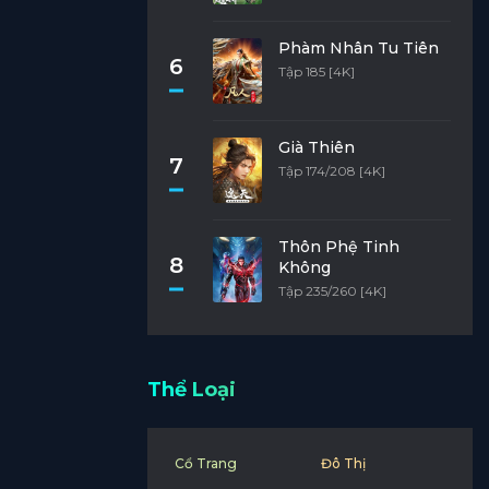
Phàm Nhân Tu Tiên
6
Tập 185 [4K]
Già Thiên
7
Tập 174/208 [4K]
Thôn Phệ Tinh
8
Không
Tập 235/260 [4K]
Thể Loại
Cổ Trang
Đô Thị