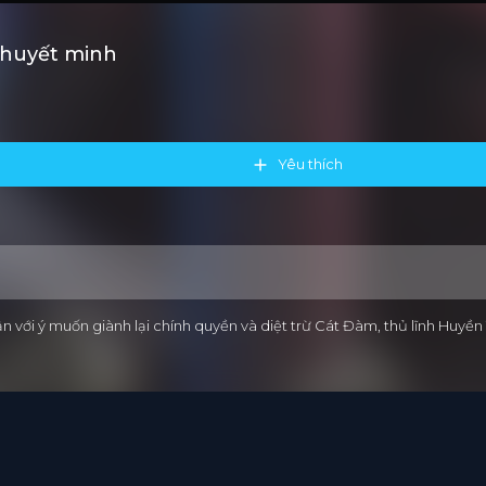
Thuyết minh
Yêu thích
n với ý muốn giành lại chính quyền và diệt trừ Cát Đàm, thủ lĩnh Huyề