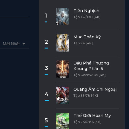
Tiên Nghịch
1
Tập 152/180 [4K]
Mục Thần Ký
2
Tập 94 [4K]
Mới Nhất
Đấu Phá Thương
3
Khung Phần 5
Tập Review 05 [4K]
Quang Âm Chi Ngoại
4
Tập 33/78 [4K]
Thế Giới Hoàn Mỹ
5
Tập 281/286 [4K]